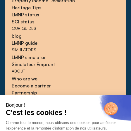
Property Income Declaration
Heritage Tips
LMNP status
SCI status
OUR GUIDES
blog
LMNP guide
SIMULATORS
LMNP simulator
Simulateur Emprunt
ABOUT
Who are we
Become a partner
Partnership
Blog
Bonjour !
Guides
C'est les cookies !
Press
Contact
Comme tout le monde, nous utilisons des cookies pour améliorer
l'expérience et la remontée d'information de nos utilisateurs.