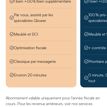
1 bien +130 €/bien supplémentaire
1 bien +13
Par vous, assisté par les
100 % pris
spécialistes Qlower
spécialiste
Meublé et SCI
Meublé et 
Optimisation fiscale
+ contrôle
Classique par messagerie
Prioritaire
Environ 20 minutes
0 minute, 
tout
Abonnement valable uniquement pour l’année fiscale en
cours. Pour les revenus antérieurs, voir nos services