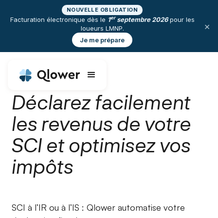
NOUVELLE OBLIGATION
er
Facturation électronique dès le
1
septembre 2026
pour les
×
loueurs LMNP.
Je me prépare
Déclarez facilement
les revenus de votre
SCI et optimisez vos
impôts
SCI à l’IR ou à l’IS : Qlower automatise votre