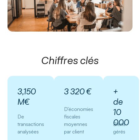
Chiffres clés
3,150
3 320 €
+
M€
de
D’économies
10
De
fiscales
000
transactions
moyennes
Biens
analysées
par client
gérés