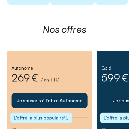
Nos offres
Autonome
Gold
269 €
599 
/ an TTC
Je souscris à l’offre Autonome
Je sous
L’offre la plus populaire
L’offre la p