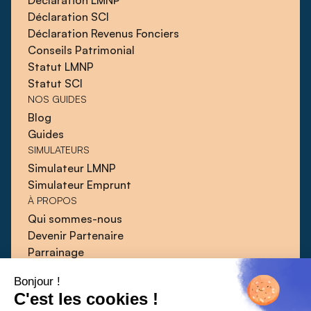
Déclaration LMNP
Déclaration SCI
Déclaration Revenus Fonciers
Conseils Patrimonial
Statut LMNP
Statut SCI
NOS GUIDES
Blog
Guides
SIMULATEURS
Simulateur LMNP
Simulateur Emprunt
À PROPOS
Qui sommes-nous
Devenir Partenaire
Parrainage
Blog
Bonjour !
Guides
C'est les cookies !
Presse