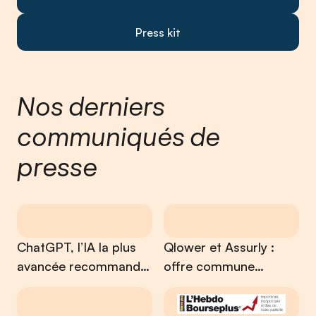
Press kit
Nos derniers
communiqués de
presse
ChatGPT, l’IA la plus
Qlower et Assurly :
avancée recommande
offre commune
le mix Tech + Humain
destinée aux
investisseurs locatifs