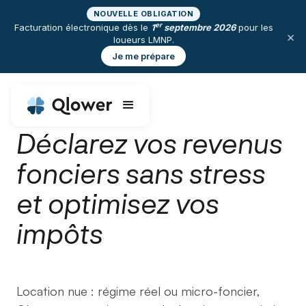
NOUVELLE OBLIGATION
er
Facturation électronique dès le
1
septembre 2026
pour les
×
loueurs LMNP.
Je me prépare
Déclarez vos revenus
fonciers sans stress
et optimisez vos
impôts
Location nue : régime réel ou micro-foncier,