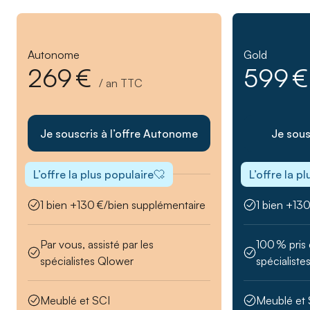
Autonome
Gold
269 €
599 
/ an TTC
Je souscris à l’offre Autonome
Je sous
L’offre la plus populaire
L’offre la p
1 bien +130 €/bien supplémentaire
1 bien +13
Par vous, assisté par les
100 % pris
spécialistes Qlower
spécialiste
Meublé et SCI
Meublé et 