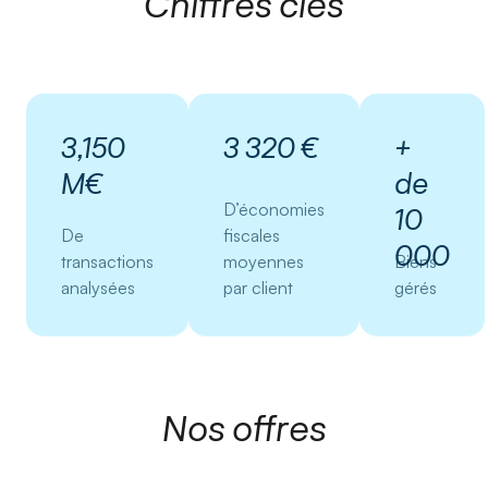
Chiffres clés
3,150
3 320 €
+
M€
de
D’économies
10
De
fiscales
000
transactions
moyennes
Biens
analysées
par client
gérés
Nos offres