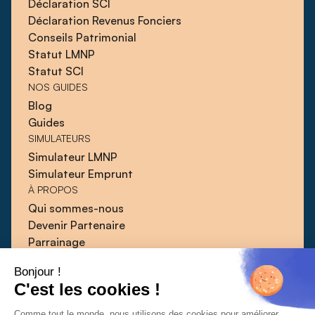
Déclaration SCI
Déclaration Revenus Fonciers
Conseils Patrimonial
Statut LMNP
Statut SCI
NOS GUIDES
Blog
Guides
SIMULATEURS
Simulateur LMNP
Simulateur Emprunt
À PROPOS
Qui sommes-nous
Devenir Partenaire
Parrainage
Blog
Bonjour !
Guides
C'est les cookies !
Presse
Contact
Comme tout le monde, nous utilisons des cookies pour améliorer