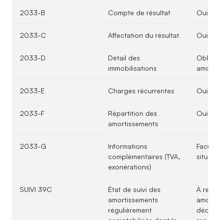
2033-B
Compte de résultat
Oui
2033-C
Affectation du résultat
Oui
2033-D
Détail des
Obligat
immobilisations
amorti
2033-E
Charges récurrentes
Oui
2033-F
Répartition des
Oui
amortissements
2033-G
Informations
Faculta
complémentaires (TVA,
situati
exonérations)
SUIVI 39C
État de suivi des
À rempli
amortissements
amorti
régulièrement
déduct