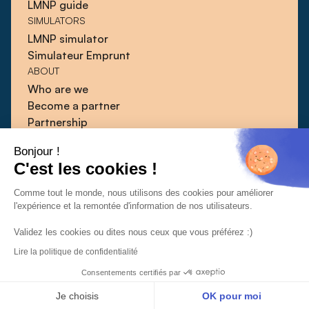
LMNP guide
SIMULATORS
LMNP simulator
Simulateur Emprunt
ABOUT
Who are we
Become a partner
Partnership
Blog
Bonjour !
Guides
C'est les cookies !
Press
Contact
Comme tout le monde, nous utilisons des cookies pour améliorer
l'expérience et la remontée d'information de nos utilisateurs.
Validez les cookies ou dites nous ceux que vous préférez :)
Lire la politique de confidentialité
CGU
CGV
Confidentiality policy
© 2026 | Qlower
Consentements certifiés par
Je choisis
OK pour moi