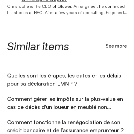
Christophe is the CEO of Qlower. An engineer, he continued
his studies at HEC. After a few years of consulting, he joined
Société Générale on issues of strategy and transformation of
banking businesses. Qlower was born out of a lunch in Le
Havre with Jean-Marc, now CXO at Qlower. Their desire: to
simplify the life of real estate investors. Christophe is
Similar items
balanced, rarely stressed, and prefers actions carried out to
See more
great ideas #DoneBetterThanPerfect. Christophe has lived in
the United States, Australia, and recently two years in India.
He restores vintage race cars, goes skiing (#Freeride) and
spends time with his wife and 3 children.
⁠Quelles sont les étapes, les dates et les délais
pour sa déclaration LMNP ?
Comment gérer les impôts sur la plus-value en
cas de décès d'un loueur en meublé non
professionnel (LMNP) en 2026 ?
Comment fonctionne la renégociation de son
crédit bancaire et de l’assurance emprunteur ?