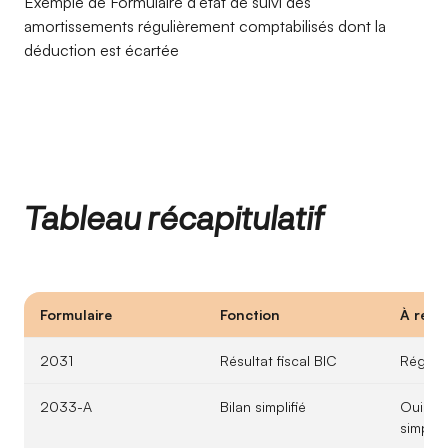
Exemple de Formulaire d'état de suivi des
amortissements régulièrement comptabilisés dont la
déduction est écartée
Tableau récapitulatif
Formulaire
Fonction
À rempl
2031
Résultat fiscal BIC
Régime
2033-A
Bilan simplifié
Oui (LM
simplifi