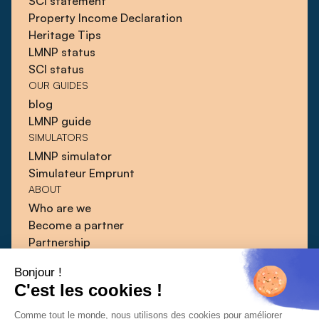
SCI statement
Property Income Declaration
Heritage Tips
LMNP status
SCI status
OUR GUIDES
blog
LMNP guide
SIMULATORS
LMNP simulator
Simulateur Emprunt
ABOUT
Who are we
Become a partner
Partnership
Blog
Bonjour !
Guides
C'est les cookies !
Press
Contact
Comme tout le monde, nous utilisons des cookies pour améliorer