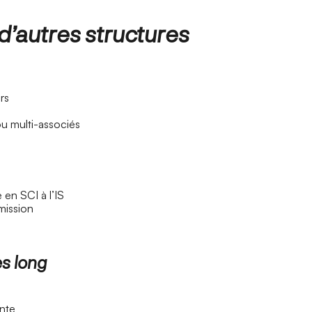
’autres structures
rs
ou multi-associés
 en SCI à l’IS
smission
ès long
ante