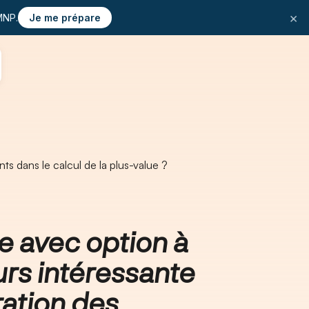
×
MNP.
Je me prépare
ts dans le calcul de la plus-value ?
e avec option à
ours intéressante
ration des