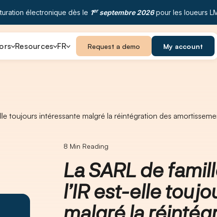
er
turation électronique dès le
1
septembre 2026
pour les loueurs L
ors
Resources
FR
Request a demo
My account
lle toujours intéressante malgré la réintégration des amortissemen
8
Min Reading
La SARL de famill
l’IR est-elle touj
malgré la réintég