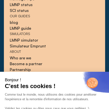
LMNP status
SCI status
OUR GUIDES
blog
LMNP guide
SIMULATORS
LMNP simulator
Simulateur Emprunt
ABOUT
Who are we
Become a partner
Partnership
Blog
Bonjour !
Guides
C'est les cookies !
Press
Contact
Comme tout le monde, nous utilisons des cookies pour améliorer
l'expérience et la remontée d'information de nos utilisateurs.
Validez les cookies ou dites nous ceux que vous préférez :)