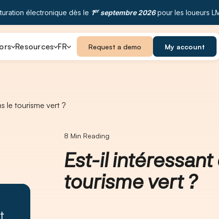
er
turation électronique dès le
1
septembre 2026
pour les loueurs L
ors
Resources
FR
Request a demo
My account
ns le tourisme vert ?
8
Min Reading
Est-il intéressant
tourisme vert ?
t