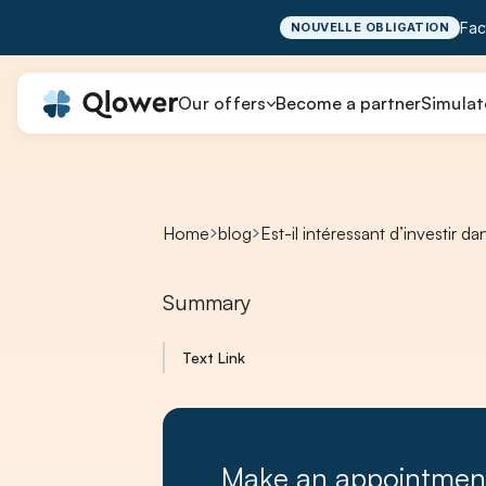
Fac
NOUVELLE OBLIGATION
Our offers
Become a partner
Simulat
Home
blog
Est-il intéressant d’investir da
Summary
Text Link
Make an appointmen