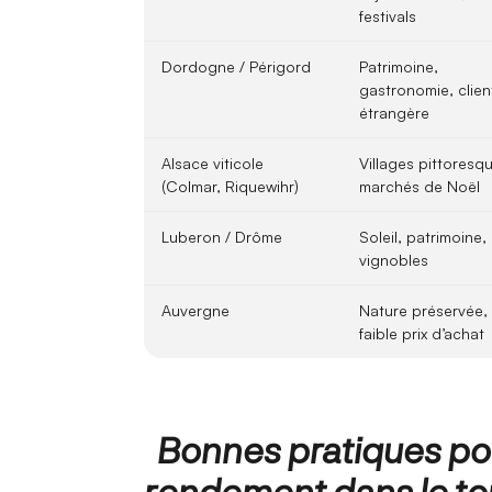
festivals
Dordogne / Périgord
Patrimoine,
gastronomie, clien
étrangère
Alsace viticole
Villages pittoresq
(Colmar, Riquewihr)
marchés de Noël
Luberon / Drôme
Soleil, patrimoine,
vignobles
Auvergne
Nature préservée,
faible prix d’achat
Bonnes pratiques po
rendement dans le to