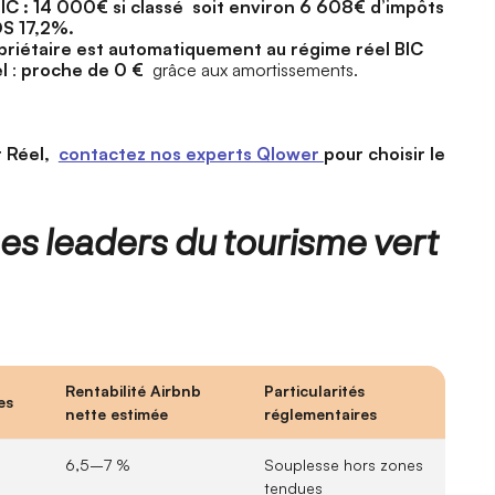
IC : 14 000€ si classé soit environ 6 608€ d’impôts
DS 17,2%.
ropriétaire est automatiquement au régime réel BIC
l
:
proche de 0 €
grâce aux amortissements.
t Réel,
contactez nos experts Qlower
pour choisir le
es leaders du tourisme vert
Rentabilité Airbnb
Particularités
es
nette estimée
réglementaires
6,5–7 %
Souplesse hors zones
tendues