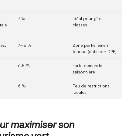
7 %
Idéal pour gîtes
tèle
classés
ues,
7–8 %
Zone partiellement
tendue (anticiper DPE)
6,8 %
Forte demande
saisonnière
6 %
Peu de restrictions
locales
ur maximiser son
urisme vert