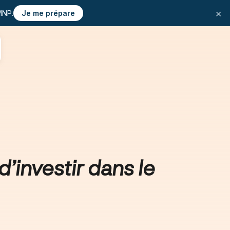
×
MNP.
Je me prépare
 d’investir dans le