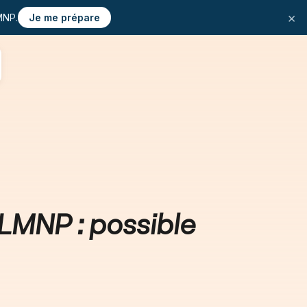
×
MNP.
Je me prépare
LMNP : possible