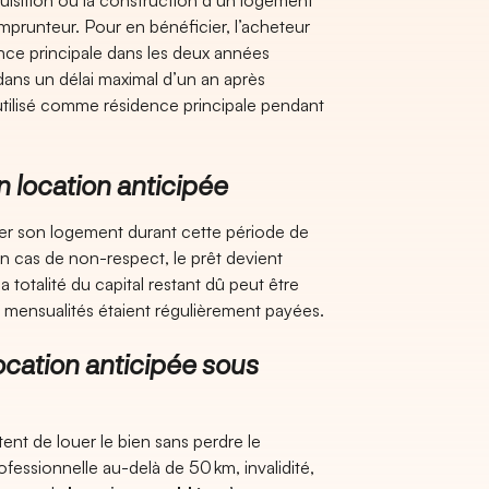
isition ou la construction d’un logement
mprunteur. Pour en bénéficier, l’acheteur
ence principale dans les deux années
ans un délai maximal d’un an après
 utilisé comme résidence principale pendant
location anticipée
uer son logement durant cette période de
En cas de non-respect, le prêt devient
la totalité du capital restant dû peut être
s mensualités étaient régulièrement payées.
cation anticipée sous
ent de louer le bien sans perdre le
fessionnelle au-delà de 50 km, invalidité,