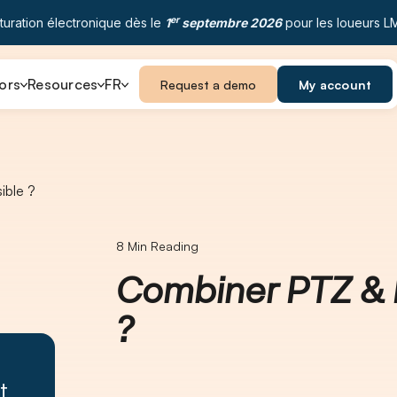
er
turation électronique dès le
1
septembre 2026
pour les loueurs L
ors
Resources
FR
Request a demo
My account
ible ?
8
Min Reading
Combiner PTZ & 
?
t