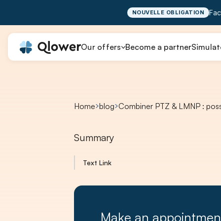
Fac
NOUVELLE OBLIGATION
Our offers
Become a partner
Simulat
Home
blog
Combiner PTZ & LMNP : poss
Summary
Text Link
Make an appointmen