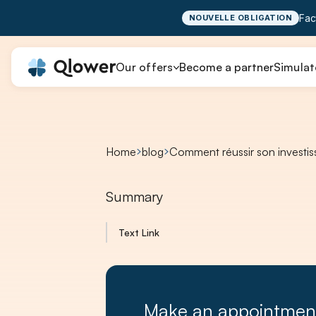
Fac
NOUVELLE OBLIGATION
Our offers
Become a partner
Simulat
Home
blog
Comment réussir son investis
Summary
Text Link
Make an appointmen