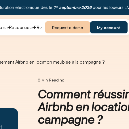
er
turation électronique dès le
1
septembre 2026
pour les loueurs L
ors
Resources
FR
Request a demo
My account
sement Airbnb en location meublée à la campagne ?
8
Min Reading
Comment réussir
Airbnb en locatio
campagne ?
t