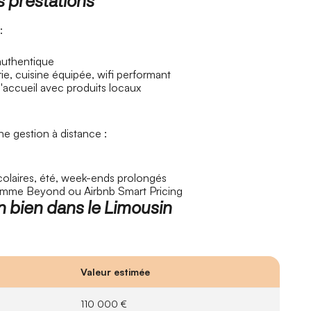
 prestations
:
authentique
rie, cuisine équipée, wifi performant
 d'accueil avec produits locaux
e gestion à distance :
scolaires, été, week-ends prolongés
comme Beyond ou Airbnb Smart Pricing
un bien dans le Limousin
Valeur estimée
110 000 €