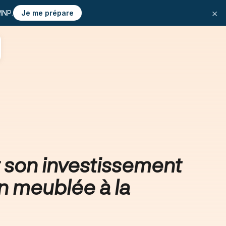
×
MNP.
Je me prépare
 son investissement
n meublée à la