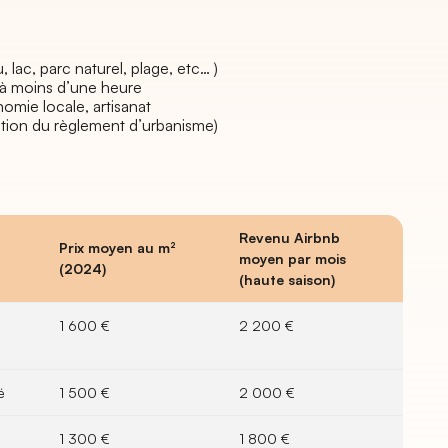
 lac, parc naturel, plage, etc… )
t à moins d’une heure
omie locale, artisanat
cation du règlement d’urbanisme)
Revenu Airbnb
Prix moyen au m²
moyen par mois
(2024)
(haute saison)
,
1 600 €
2 200 €
é
1 500 €
2 000 €
1 300 €
1 800 €