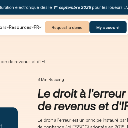
er
turation électronique dès le
1
septembre 2026
pour les loueurs L
ors
Resources
FR
Request a demo
My account
ration de revenus et d'IFI
8
Min Reading
Le droit à l'erreur
de revenus et d'IF
Le droit à l'erreur est un principe instauré par
t
de confiance (loi ESSOC) adoptée en 2018. Il