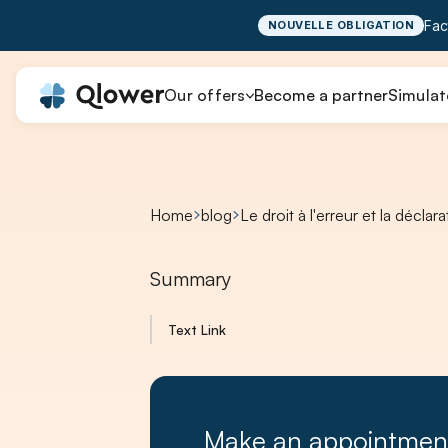
Fac
NOUVELLE OBLIGATION
Our offers
Become a partner
Simulat
Home
blog
‍Le droit à l'erreur et la décla
Summary
Text Link
Make an appointmen