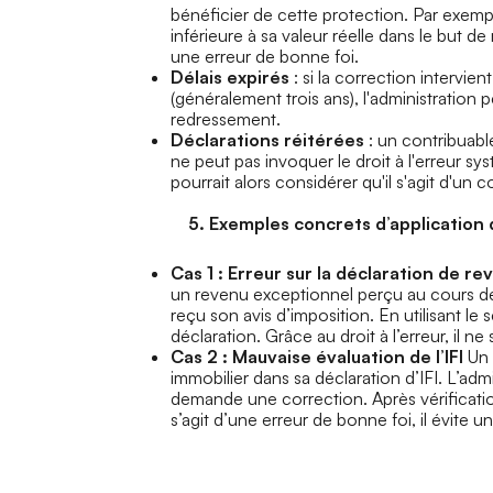
bénéficier de cette protection. Par exempl
inférieure à sa valeur réelle dans le but de
une erreur de bonne foi.
Délais expirés
: si la correction intervien
(généralement trois ans), l'administration 
redressement.
Déclarations réitérées
: un contribuabl
ne peut pas invoquer le droit à l'erreur sy
pourrait alors considérer qu'il s'agit d'u
5. Exemples concrets d’application du 
Cas 1 : Erreur sur la déclaration de re
un revenu exceptionnel perçu au cours de 
reçu son avis d’imposition. En utilisant le 
déclaration. Grâce au droit à l’erreur, il ne
Cas 2 : Mauvaise évaluation de l’IFI
Un 
immobilier dans sa déclaration d’IFI. L’admin
demande une correction. Après vérification,
s’agit d’une erreur de bonne foi, il évite u