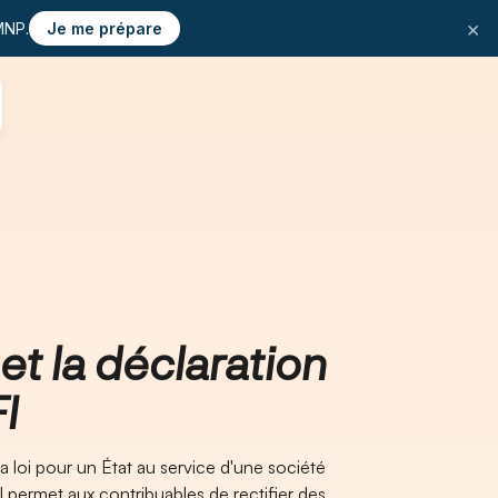
×
MNP.
Je me prépare
 et la déclaration
I
 la loi pour un État au service d'une société
 permet aux contribuables de rectifier des