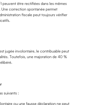
IFI peuvent être rectifiées dans les mêmes
nu. Une correction spontanée permet
dministration fiscale peut toujours vérifier
icatifs.
 est jugée involontaire, le contribuable peut
énalités. Toutefois, une majoration de 40 %
élibéré.
ur
as suivants :
lontaire ou une fausse déclaration ne peut