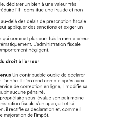
e, déclarer un bien à une valeur très
 réduire l’IFI constitue une fraude et non
t au-delà des délais de prescription fiscale
peut appliquer des sanctions et exiger un
e qui commet plusieurs fois la même erreur
stématiquement. L'administration fiscale
n comportement négligent.
droit à l’erreur
venus
Un contribuable oublie de déclarer
l’année. Il s’en rend compte après avoir
service de correction en ligne, il modifie sa
 subit aucune pénalité.
propriétaire sous-évalue son patrimoine
istration fiscale s’en aperçoit et lui
 il rectifie sa déclaration et, comme il
ne majoration de l’impôt.