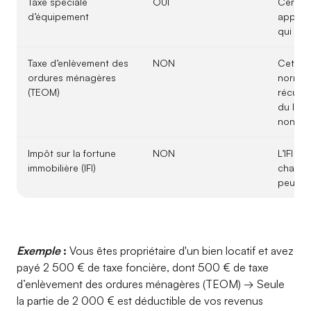
Taxe spéciale
OUI
Certain
d’équipement
appliqu
qui est
Taxe d’enlèvement des
NON
Cette t
ordures ménagères
normal
(TEOM)
récupé
du loca
non dé
Impôt sur la fortune
NON
L’IFI n’
immobilière (IFI)
charge 
peut pa
Exemple
:
Vous êtes propriétaire d'un bien locatif et avez
payé 2 500 € de taxe foncière, dont 500 € de taxe
d’enlèvement des ordures ménagères (TEOM) → Seule
la partie de 2 000 € est déductible de vos revenus