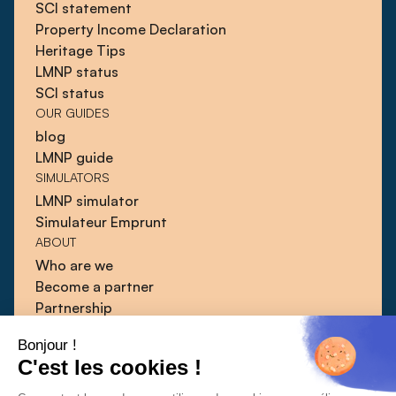
SCI statement
Property Income Declaration
Heritage Tips
LMNP status
SCI status
OUR GUIDES
blog
LMNP guide
SIMULATORS
LMNP simulator
Simulateur Emprunt
ABOUT
Who are we
Become a partner
Partnership
Blog
Bonjour !
Guides
C'est les cookies !
Press
Contact