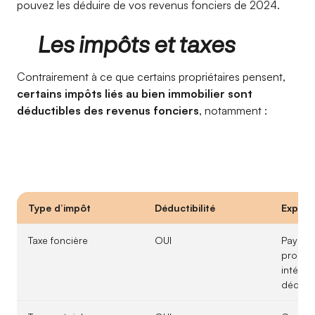
pouvez les déduire de vos revenus fonciers de 2024.
Les impôts et taxes
Contrairement à ce que certains propriétaires pensent,
certains impôts liés au bien immobilier sont
déductibles des revenus fonciers
, notamment :
Type d’impôt
Déductibilité
Explica
Taxe foncière
OUI
Payée p
propriét
intégra
déducti