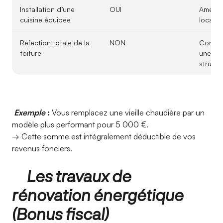
Installation d’une
OUI
Amélior
cuisine équipée
locatai
Réfection totale de la
NON
Consid
toiture
une amé
structu
Exemple
:
Vous remplacez une vieille chaudière par un
modèle plus performant pour 5 000 €.
→ Cette somme est intégralement déductible de vos
revenus fonciers.
Les travaux de
rénovation énergétique
(Bonus fiscal)