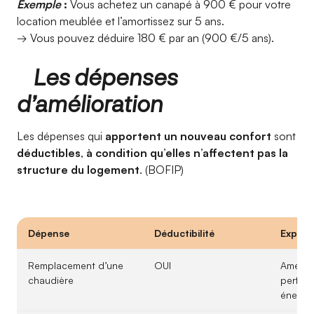
Exemple
:
Vous achetez un canapé à 900 € pour votre
location meublée et l’amortissez sur 5 ans.
→ Vous pouvez déduire 180 € par an (900 €/5 ans).
Les dépenses
d’amélioration
Les dépenses qui
apportent un nouveau confort
sont
déductibles
,
à condition qu’elles n’affectent pas la
structure du logement
. (BOFIP)
Dépense
Déductibilité
Explica
Remplacement d’une
OUI
Amélior
chaudière
perfor
énergé