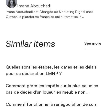
Imane Abouchadi
Imane Abouchadi est Chargée de Marketing Digital chez
Qlower, la plateforme française qui automatise la
comptabilité et la déclaration fiscale des revenus locatifs.
Titulaire d'un double diplôme en management international,
elle a rapidement orienté son parcours vers le marketing
digital, convaincue que la data et la créativité sont les deux
Similar items
moteurs d'une croissance durable. Depuis son arrivée chez
See more
Qlower, elle s'emploie à faire de la marque une référence
incontournable dans l'univers de la fiscalité immobilière — en
transformant des sujets complexes en contenus clairs,
engageants et accessibles. Jeune professionnelle ambitieuse
⁠Quelles sont les étapes, les dates et les délais
et curieuse, Imane a pour objectif de construire une
communauté de propriétaires bailleurs éclairés, en plaçant la
pour sa déclaration LMNP ?
compréhension de son audience au cœur de chaque action.
Comment gérer les impôts sur la plus-value en
cas de décès d'un loueur en meublé non
professionnel (LMNP) en 2026 ?
Comment fonctionne la renégociation de son