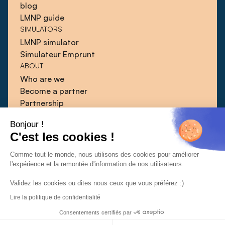
blog
LMNP guide
SIMULATORS
LMNP simulator
Simulateur Emprunt
ABOUT
Who are we
Become a partner
Partnership
Blog
Bonjour !
Guides
C'est les cookies !
Press
Contact
Comme tout le monde, nous utilisons des cookies pour améliorer
l'expérience et la remontée d'information de nos utilisateurs.
Validez les cookies ou dites nous ceux que vous préférez :)
Lire la politique de confidentialité
CGU
CGV
Confidentiality policy
© 2026 | Qlower
Consentements certifiés par