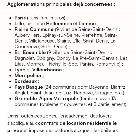
Agglomérations principales déjà concernées :
Paris
(Paris intra-muros) ;
Lille
, ainsi que
Hellemmes
et
Lomme
;
Plaine Commune
(9 villes de Seine-Saint-Denis :
Aubervilliers, Épinay-sur-Seine, Pierrefitte, Saint-
Denis, Villetaneuse, Stains, L’Île-Saint-Denis, La
Courneuve, Saint-Ouen) ;
Est Ensemble
(9 villes de Seine-Saint-Denis :
Bagnolet, Bobigny, Bondy, Le Pré-Saint-Gervais, Les
Lilas, Montreuil, Noisy-le-Sec, Pantin, Romainville) ;
Lyon
et
Villeurbanne
;
Montpellier
;
Bordeaux
;
Pays Basque
(24 communes dont Bayonne, Biarritz,
Anglet, Saint-Jean-de-Luz, Hendaye, Urrugne, etc.) ;
Grenoble-Alpes Métropole
(territoire avec 13
communes totalement couvertes, et 8 partiellement).
Dans toutes ces zones, l’encadrement des loyers
s’applique aux
contrats de location résidentielle
privée
et impose des plafonds auxquels les bailleurs