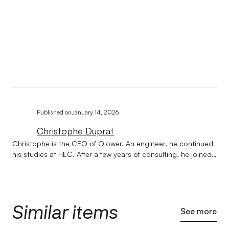
Published on
January 14, 2026
Christophe Duprat
Christophe is the CEO of Qlower. An engineer, he continued
his studies at HEC. After a few years of consulting, he joined
Société Générale on issues of strategy and transformation of
banking businesses. Qlower was born out of a lunch in Le
Havre with Jean-Marc, now CXO at Qlower. Their desire: to
simplify the life of real estate investors. Christophe is
Similar items
balanced, rarely stressed, and prefers actions carried out to
See more
great ideas #DoneBetterThanPerfect. Christophe has lived in