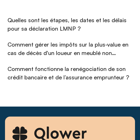
the United States, Australia, and recently two years in India.
He restores vintage race cars, goes skiing (#Freeride) and
spends time with his wife and 3 children.
⁠Quelles sont les étapes, les dates et les délais
pour sa déclaration LMNP ?
Comment gérer les impôts sur la plus-value en
cas de décès d'un loueur en meublé non
professionnel (LMNP) en 2026 ?
Comment fonctionne la renégociation de son
crédit bancaire et de l’assurance emprunteur ?