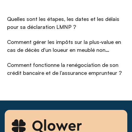
service simple, accessible et fiable pour des milliers de
propriétaires bailleurs. Sous sa direction, Qlower a noué des
dizaines de partenariats nationaux de référence et se
⁠Quelles sont les étapes, les dates et les délais
positionne aujourd'hui comme l'acteur de référence de la
fiscalité immobilière. Investisseur immobilier lui-même et
pour sa déclaration LMNP ?
passionné de courses de voitures anciennes, Christophe
défend une approche exigeante et pragmatique : transformer
Comment gérer les impôts sur la plus-value en
une obligation administrative en avantage concret pour
cas de décès d'un loueur en meublé non
l'investisseur.
professionnel (LMNP) en 2026 ?
Comment fonctionne la renégociation de son
crédit bancaire et de l’assurance emprunteur ?