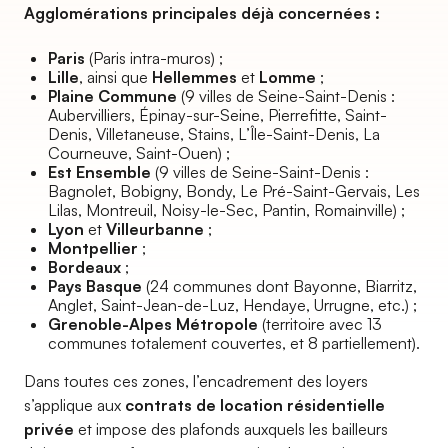
Agglomérations principales déjà concernées :
Paris
(Paris intra-muros) ;
Lille
, ainsi que
Hellemmes
et
Lomme
;
Plaine Commune
(9 villes de Seine-Saint-Denis :
Aubervilliers, Épinay-sur-Seine, Pierrefitte, Saint-
Denis, Villetaneuse, Stains, L’Île-Saint-Denis, La
Courneuve, Saint-Ouen) ;
Est Ensemble
(9 villes de Seine-Saint-Denis :
Bagnolet, Bobigny, Bondy, Le Pré-Saint-Gervais, Les
Lilas, Montreuil, Noisy-le-Sec, Pantin, Romainville) ;
Lyon
et
Villeurbanne
;
Montpellier
;
Bordeaux
;
Pays Basque
(24 communes dont Bayonne, Biarritz,
Anglet, Saint-Jean-de-Luz, Hendaye, Urrugne, etc.) ;
Grenoble-Alpes Métropole
(territoire avec 13
communes totalement couvertes, et 8 partiellement).
Dans toutes ces zones, l’encadrement des loyers
s’applique aux
contrats de location résidentielle
privée
et impose des plafonds auxquels les bailleurs