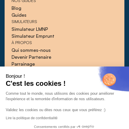
NOS GUIDES
Blog
Guides
SIMULATEURS
Simulateur LMNP
Simulateur Emprunt
À PROPOS
Qui sommes-nous
Devenir Partenaire
Parrainage
Blog
Bonjour !
Guides
C'est les cookies !
Presse
Contact
Comme tout le monde, nous utilisons des cookies pour améliorer
l'expérience et la remontée d'information de nos utilisateurs.
Validez les cookies ou dites nous ceux que vous préférez :)
Lire la politique de confidentialité
CGU
CGV
Politique de confidentialité
© 2026 | Qlower
Consentements certifiés par