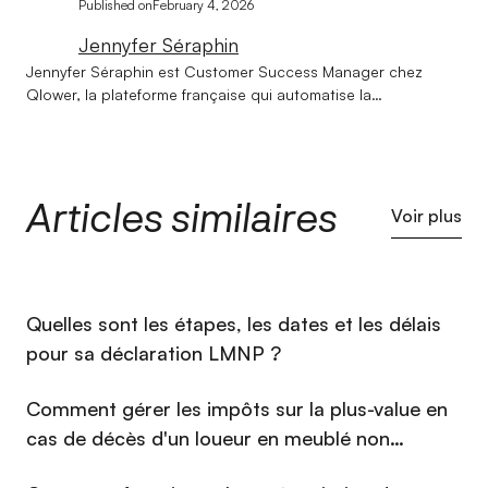
Published on
February 4, 2026
Jennyfer Séraphin
Jennyfer Séraphin est Customer Success Manager chez
Qlower, la plateforme française qui automatise la
comptabilité et la déclaration fiscale des revenus locatifs
(LMNP, LMP, SCI, location nue). Son entrée dans l'immobilier
doit beaucoup au hasard, son expertise dans ce secteur,
bien moins. Après un BTS Professions Immobilières et un
Articles similaires
Bachelor Responsable en Gestion et Négociation
Voir plus
Immobilière, elle rejoint Qlower en 2022 pour un Master en
Gestion de Patrimoine Immobilier. Elle y construit une
connaissance approfondie de la fiscalité immobilière : LMNP,
amortissements, liasse fiscale... qu'elle met au service des
⁠Quelles sont les étapes, les dates et les délais
investisseurs au quotidien, mais aussi à travers les articles
qu'elle rédige sur ces sujets. Calme et pédagogue, elle
pour sa déclaration LMNP ?
défend une conviction simple : les questions les plus
complexes méritent les réponses les plus claires.
Comment gérer les impôts sur la plus-value en
cas de décès d'un loueur en meublé non
professionnel (LMNP) en 2026 ?