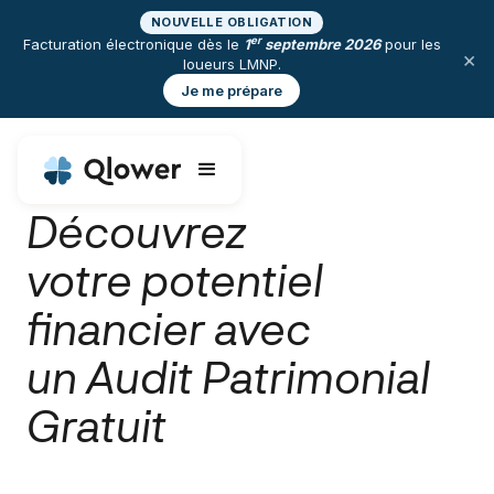
NOUVELLE OBLIGATION
er
Facturation électronique dès le
1
septembre 2026
pour les
×
loueurs LMNP.
Je me prépare
Découvrez
votre potentiel
financier avec
un Audit Patrimonial
Gratuit