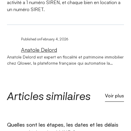
activité a 1 numéro SIREN, et chaque bien en location a
un numéro SIRET.
Published on
February 4, 2026
Anatole Delord
Anatole Delord est expert en fiscalité et patrimoine immobilier
chez Qlower, la plateforme française qui automatise la
comptabilité et la déclaration fiscale des revenus locatifs.
Titulaire d'une licence en droit et d'un master en gestion de
patrimoine, il accompagne les investisseurs immobiliers
depuis la création de Qlower sur l'ensemble de leurs
Articles similaires
problématiques fiscales et patrimoniales. Au cœur de son
Voir plus
expertise : aider chaque investisseur à choisir la structure de
détention la plus adaptée à sa situation — entre société et
nom propre, entre optimisation fiscale et souplesse
patrimoniale. Avec une approche à la fois rigoureuse et
⁠Quelles sont les étapes, les dates et les délais
pédagogique, il transforme des questions réputées
complexes en décisions claires et éclairées. Depuis les