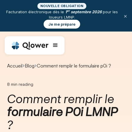
NOUVELLE OBLIGATION
er
Facturation électronique dès le
1
septembre 2026
pour les
×
loueurs LMNP.
Je me prépare
Accueil
Blog
Comment remplir le formulaire p0i ?
8
min reading
Comment remplir le
formulaire P0i LMNP
?