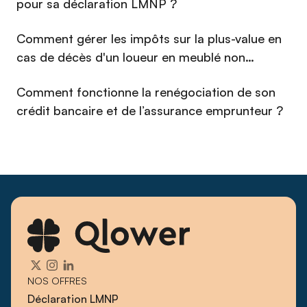
pour sa déclaration LMNP ?
débuts de Qlower, il s'est imposé comme un interlocuteur de
référence pour les propriétaires bailleurs qui cherchent à
Comment gérer les impôts sur la plus-value en
piloter leur immobilier avec la même exigence qu'un
cas de décès d'un loueur en meublé non
investisseur professionnel.
professionnel (LMNP) en 2026 ?
Comment fonctionne la renégociation de son
crédit bancaire et de l’assurance emprunteur ?
NOS OFFRES
Déclaration LMNP