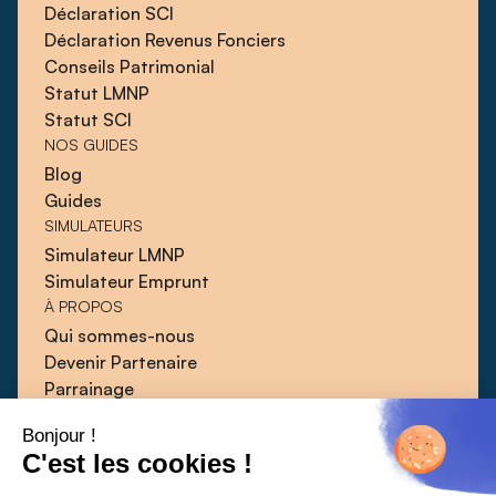
Déclaration SCI
Déclaration Revenus Fonciers
Conseils Patrimonial
Statut LMNP
Statut SCI
NOS GUIDES
Blog
Guides
SIMULATEURS
Simulateur LMNP
Simulateur Emprunt
À PROPOS
Qui sommes-nous
Devenir Partenaire
Parrainage
Blog
Bonjour !
Guides
C'est les cookies !
Presse
Contact