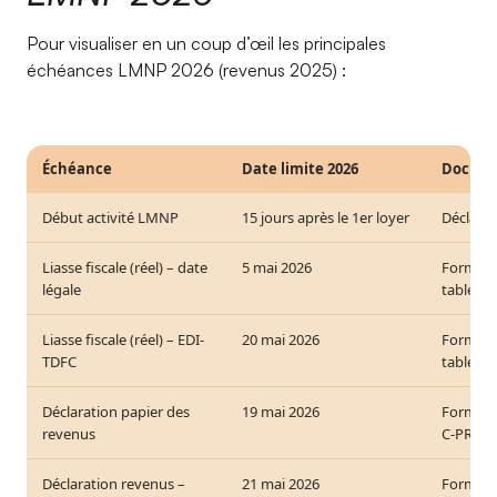
Pour visualiser en un coup d’œil les principales
échéances LMNP 2026 (revenus 2025) :
Échéance
Date limite 2026
Docume
Début activité LMNP
15 jours après le 1er loyer
Déclarat
Liasse fiscale (réel) – date
5 mai 2026
Formulai
légale
tableau
Liasse fiscale (réel) – EDI-
20 mai 2026
Formulai
TDFC
tableaux
Déclaration papier des
19 mai 2026
Formulai
revenus
C-PRO p
Déclaration revenus –
21 mai 2026
Formula