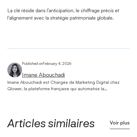
La clé réside dans l’anticipation, le chiffrage précis et
l’alignement avec la stratégie patrimoniale globale.
Published on
February 4, 2026
Imane Abouchadi
Imane Abouchadi est Chargée de Marketing Digital chez
Qlower, la plateforme française qui automatise la
comptabilité et la déclaration fiscale des revenus locatifs.
Titulaire d'un double diplôme en management international,
elle a rapidement orienté son parcours vers le marketing
digital, convaincue que la data et la créativité sont les deux
Articles similaires
moteurs d'une croissance durable. Depuis son arrivée chez
Voir plus
Qlower, elle s'emploie à faire de la marque une référence
incontournable dans l'univers de la fiscalité immobilière — en