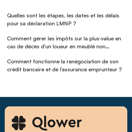
transformant des sujets complexes en contenus clairs,
engageants et accessibles. Jeune professionnelle ambitieuse
⁠Quelles sont les étapes, les dates et les délais
et curieuse, Imane a pour objectif de construire une
communauté de propriétaires bailleurs éclairés, en plaçant la
pour sa déclaration LMNP ?
compréhension de son audience au cœur de chaque action.
Comment gérer les impôts sur la plus-value en
cas de décès d'un loueur en meublé non
professionnel (LMNP) en 2026 ?
Comment fonctionne la renégociation de son
crédit bancaire et de l’assurance emprunteur ?