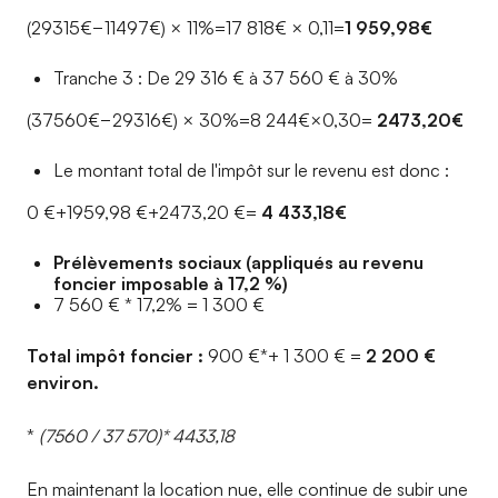
(29315€−11497€) × 11%=17 818€ × 0,11=
1 959,98€
Tranche 3 : De 29 316 € à 37 560 € à 30%
(37560€−29316€) × 30%=8 244€×0,30=
2473,20€
Le montant total de l'impôt sur le revenu est donc :
0 €+1959,98 €+2473,20 €=
4 433,18€
Prélèvements sociaux (appliqués au revenu
foncier imposable à 17,2 %)
7 560 € * 17,2% = 1 300 €
Total impôt foncier :
900 €*+ 1 300 € =
2 200 €
environ.
*
(7560 / 37 570)* 4433,18
En maintenant la location nue, elle continue de subir une