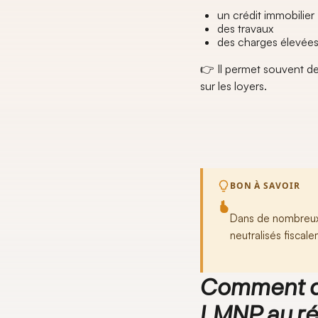
un crédit immobilier
des travaux
des charges élevée
👉 Il permet souvent d
sur les loyers.
BON À SAVOIR
Dans de nombreux 
neutralisés fiscal
Comment dé
LMNP au ré