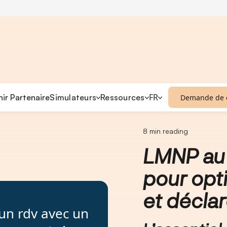
FR
ir Partenaire
Simulateurs
Ressources
Demande de
au réel : guide complet pour optimiser votre fiscalité et dé
8
min reading
LMNP au 
pour opti
et décla
un rdv avec un