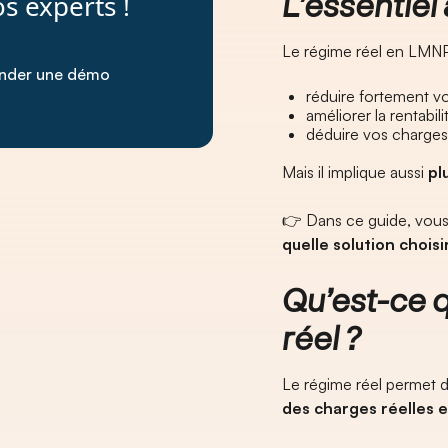
L’essentiel 
s experts !
Le régime réel en LMNP e
nder une démo
réduire fortement v
améliorer la rentabil
déduire vos charges 
Mais il implique aussi
pl
👉 Dans ce guide, vou
quelle solution choisi
Qu’est-ce 
réel ?
Le régime réel permet d
des charges réelles 