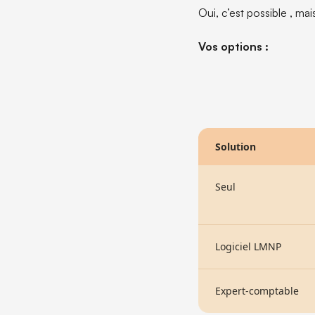
Oui, c’est possible , m
Vos options :
Solution
Seul
Logiciel LMNP
Expert-comptable