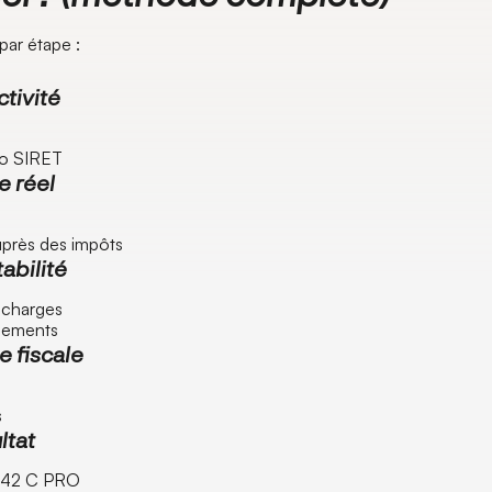
par étape :
ctivité
ro SIRET
e réel
uprès des impôts
abilité
t charges
ssements
se fiscale
s
ltat
2042 C PRO