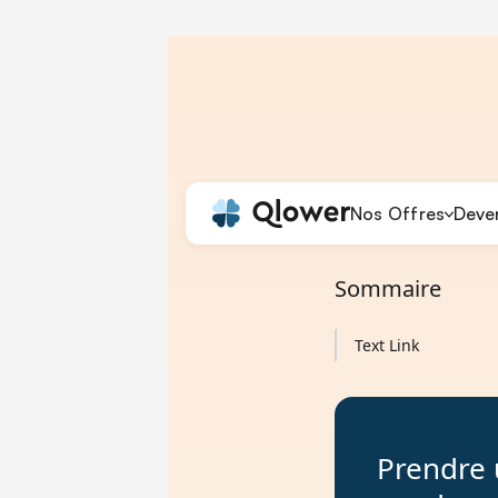
Nos Offres
Deven
Accueil
Blog
LMNP 
Sommaire
Text Link
Prendre 