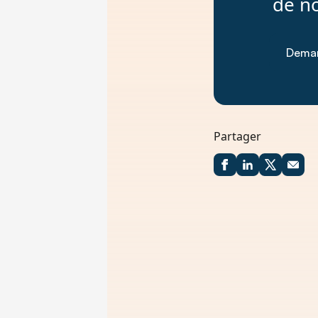
de no
Dema
Partager