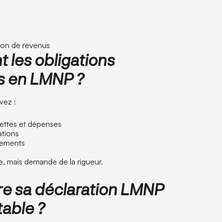
tion de revenus
t les obligations
s en LMNP ?
vez :
ecettes et dépenses
ations
sements
e, mais demande de la rigueur.
re sa déclaration LMNP
able ?