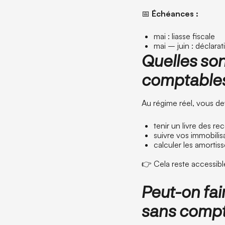
📅
Échéances :
mai : liasse fiscale
mai – juin : déclara
Quelles son
comptable
Au régime réel, vous de
tenir un livre des r
suivre vos immobilis
calculer les amortis
👉 Cela reste accessibl
Peut-on fai
sans compt