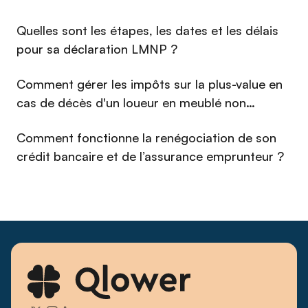
propriétaires bailleurs. Sous sa direction, Qlower a noué des
dizaines de partenariats nationaux de référence et se
⁠Quelles sont les étapes, les dates et les délais
positionne aujourd'hui comme l'acteur de référence de la
fiscalité immobilière. Investisseur immobilier lui-même et
pour sa déclaration LMNP ?
passionné de courses de voitures anciennes, Christophe
défend une approche exigeante et pragmatique : transformer
Comment gérer les impôts sur la plus-value en
une obligation administrative en avantage concret pour
cas de décès d'un loueur en meublé non
l'investisseur.
professionnel (LMNP) en 2026 ?
Comment fonctionne la renégociation de son
crédit bancaire et de l’assurance emprunteur ?