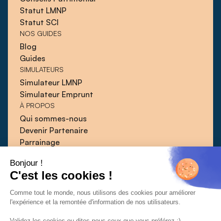
Statut LMNP
Statut SCI
NOS GUIDES
Blog
Guides
SIMULATEURS
Simulateur LMNP
Simulateur Emprunt
À PROPOS
Qui sommes-nous
Devenir Partenaire
Parrainage
Blog
Bonjour !
Guides
C'est les cookies !
Presse
Contact
Comme tout le monde, nous utilisons des cookies pour améliorer
l'expérience et la remontée d'information de nos utilisateurs.
Validez les cookies ou dites nous ceux que vous préférez :)