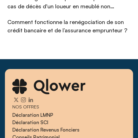
cas de décès d'un loueur en meublé non
l'investisseur.
professionnel (LMNP) en 2026 ?
Comment fonctionne la renégociation de son
crédit bancaire et de l’assurance emprunteur ?
NOS OFFRES
Déclaration LMNP
Déclaration SCI
Déclaration Revenus Fonciers
Conseils Patrimonial