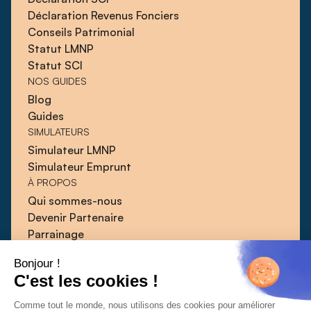
Déclaration Revenus Fonciers
Conseils Patrimonial
Statut LMNP
Statut SCI
NOS GUIDES
Blog
Guides
SIMULATEURS
Simulateur LMNP
Simulateur Emprunt
À PROPOS
Qui sommes-nous
Devenir Partenaire
Parrainage
Blog
Bonjour !
Guides
C'est les cookies !
Presse
Contact
Comme tout le monde, nous utilisons des cookies pour améliorer