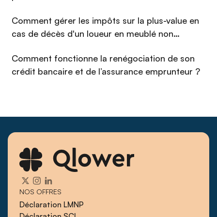
passionné de courses de voitures anciennes, Christophe
défend une approche exigeante et pragmatique : transformer
Comment gérer les impôts sur la plus-value en
une obligation administrative en avantage concret pour
cas de décès d'un loueur en meublé non
l'investisseur.
professionnel (LMNP) en 2026 ?
Comment fonctionne la renégociation de son
crédit bancaire et de l’assurance emprunteur ?
NOS OFFRES
Déclaration LMNP
Déclaration SCI