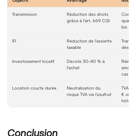
Objectif
Avantage
Nouve
Transmission
Réduction des droits
Confir
grâce à l'art. 669 CGI
quasi-u
bis CGI
IFI
Réduction de l'assiette
Transp
taxable
des SC
Investissement locatif
Décote 30-40 % à
Réintég
l'achat
amorti
cas de
Location courte durée
Neutralisation du
TVA 10
risque TVA via l'usufruit
€ ou cr
hôtelie
Conclusion