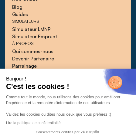
Blog
Guides
SIMULATEURS
Simulateur LMNP
Simulateur Emprunt
À PROPOS
Qui sommes-nous
Devenir Partenaire
Parrainage
Blog
Bonjour !
Guides
C'est les cookies !
Presse
Contact
Comme tout le monde, nous utilisons des cookies pour améliorer
l'expérience et la remontée d'information de nos utilisateurs.
Validez les cookies ou dites nous ceux que vous préférez :)
Lire la politique de confidentialité
CGU
CGV
Politique de confidentialité
© 2026 | Qlower
Consentements certifiés par