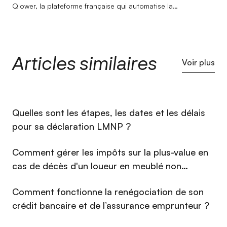
Qlower, la plateforme française qui automatise la
comptabilité et la déclaration fiscale des revenus locatifs
(LMNP, LMP, SCI, location nue). Son entrée dans l'immobilier
doit beaucoup au hasard, son expertise dans ce secteur,
bien moins. Après un BTS Professions Immobilières et un
Articles similaires
Bachelor Responsable en Gestion et Négociation
Voir plus
Immobilière, elle rejoint Qlower en 2022 pour un Master en
Gestion de Patrimoine Immobilier. Elle y construit une
connaissance approfondie de la fiscalité immobilière : LMNP,
amortissements, liasse fiscale... qu'elle met au service des
⁠Quelles sont les étapes, les dates et les délais
investisseurs au quotidien, mais aussi à travers les articles
qu'elle rédige sur ces sujets. Calme et pédagogue, elle
pour sa déclaration LMNP ?
défend une conviction simple : les questions les plus
complexes méritent les réponses les plus claires.
Comment gérer les impôts sur la plus-value en
cas de décès d'un loueur en meublé non
professionnel (LMNP) en 2026 ?
Comment fonctionne la renégociation de son
crédit bancaire et de l’assurance emprunteur ?