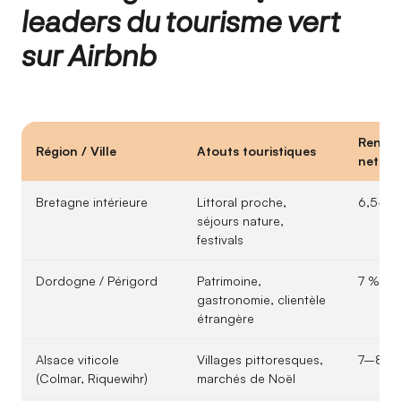
leaders du tourisme vert
sur Airbnb
Rentabi
Région / Ville
Atouts touristiques
nette 
Bretagne intérieure
Littoral proche,
6,5–7
séjours nature,
festivals
Dordogne / Périgord
Patrimoine,
7 %
gastronomie, clientèle
étrangère
Alsace viticole
Villages pittoresques,
7–8 %
(Colmar, Riquewihr)
marchés de Noël