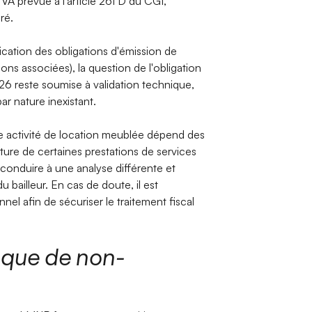
A prévue à l'article 261 D du CGI,
ré.
plication des obligations d'émission de
ions associées), la question de l'obligation
26 reste soumise à validation technique,
ar nature inexistant.
une activité de location meublée dépend des
ture de certaines prestations de services
t conduire à une analyse différente et
u bailleur. En cas de doute, il est
nel afin de sécuriser le traitement fiscal
sque de non-