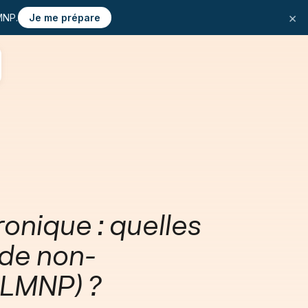
×
MNP.
Je me prépare
ronique : quelles
 de non-
 LMNP) ?