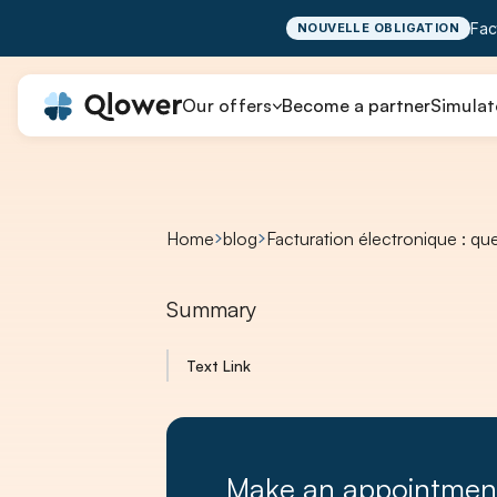
Fac
NOUVELLE OBLIGATION
Our offers
Become a partner
Simulat
Home
blog
Facturation électronique : qu
Summary
Text Link
Make an appointmen