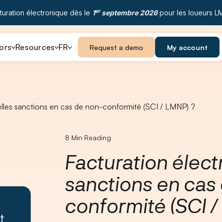
er
turation électronique dès le
1
septembre 2026
pour les loueurs L
ors
Resources
FR
Request a demo
My account
elles sanctions en cas de non-conformité (SCI / LMNP) ?
8
Min Reading
Facturation élect
sanctions en cas
conformité (SCI /
t