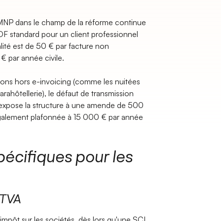
MNP dans le champ de la réforme continue
DF standard pour un client professionnel
énalité est de 50 € par facture non
€ par année civile.
tions hors e-invoicing (comme les nuitées
rahôtellerie), le défaut de transmission
expose la structure à une amende de 500
galement plafonnée à 15 000 € par année
pécifiques pour les
 TVA
'impôt sur les sociétés, dès lors qu'une SCI