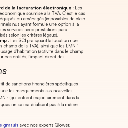
d de la facturation électronique
: Les
é économique soumise à la TVA. C'est le cas
 équipés ou aménagés (imposables de plein
onnels nus ayant formulé une option à la
es services avec prestations para-
sés selon les critères légaux).
amp
: Les SCI pratiquant la location nue
ors champ de la TVA), ainsi que les LMNP
 usage d'habitation (activité dans le champ,
ces entités, l'impact direct des
ns
itif de sanctions financières spécifiques
punir les manquements aux nouvelles
MNP (qui entrent majoritairement dans la
isques ne se matérialisent pas à la même
 gratuit
avec nos experts Qlower.