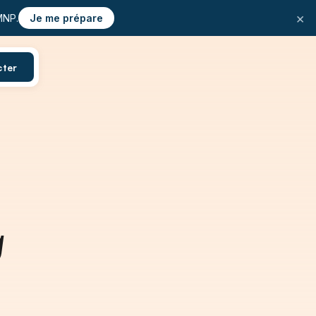
×
MNP.
Je me prépare
cter
g