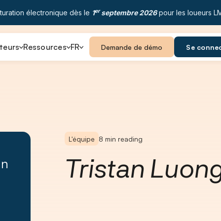
er
turation électronique dès le
1
septembre 2026
pour les loueurs L
teurs
Ressources
FR
Demande de démo
Se conne
L'équipe
8
min reading
Tristan Luon
un