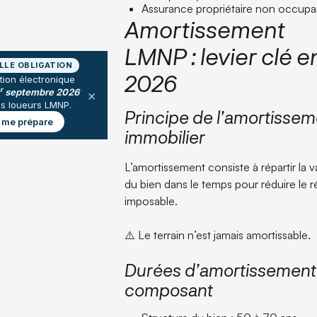
Assurance propriétaire non occupa
Amortissement
LMNP : levier clé e
LLE OBLIGATION
2026
tion électronique
r
septembre 2026
×
es loueurs LMNP.
Principe de l’amortisse
 me prépare
immobilier
L’amortissement consiste à répartir la v
du bien dans le temps pour réduire le r
imposable.
⚠️ Le terrain n’est jamais amortissable.
Durées d’amortissement
composant