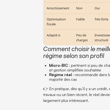
Amortissement
Non
Oui
Optimisation
Faible
Très forte
fiscale
Adapté si
Peu de
Investiss
charges
structuré
Comment choisir le meill
régime selon son profil
Micro-BIC
: pertinent si peu de ch
et gestion simplifiée souhaitée
Régime réel
: recommandé dans l
majorité des cas
👉 En pratique, dès qu’il y a un crédit,
travaux ou un bien récent, le réel devie
largement plus intéressant.