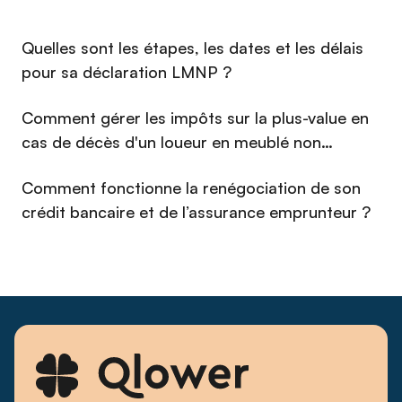
nom propre, entre optimisation fiscale et souplesse
patrimoniale. Avec une approche à la fois rigoureuse et
⁠Quelles sont les étapes, les dates et les délais
pédagogique, il transforme des questions réputées
complexes en décisions claires et éclairées. Depuis les
pour sa déclaration LMNP ?
débuts de Qlower, il s'est imposé comme un interlocuteur de
référence pour les propriétaires bailleurs qui cherchent à
Comment gérer les impôts sur la plus-value en
piloter leur immobilier avec la même exigence qu'un
cas de décès d'un loueur en meublé non
investisseur professionnel.
professionnel (LMNP) en 2026 ?
Comment fonctionne la renégociation de son
crédit bancaire et de l’assurance emprunteur ?