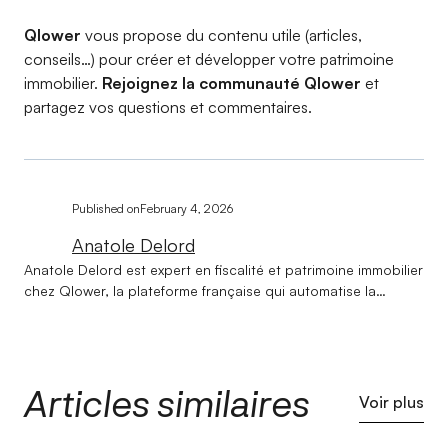
Qlower
vous propose du contenu utile (articles,
conseils…) pour créer et développer votre patrimoine
immobilier.
Rejoignez la communauté Qlower
et
partagez vos questions et commentaires.
Published on
February 4, 2026
Anatole Delord
Anatole Delord est expert en fiscalité et patrimoine immobilier
chez Qlower, la plateforme française qui automatise la
comptabilité et la déclaration fiscale des revenus locatifs.
Titulaire d'une licence en droit et d'un master en gestion de
patrimoine, il accompagne les investisseurs immobiliers
depuis la création de Qlower sur l'ensemble de leurs
Articles similaires
problématiques fiscales et patrimoniales. Au cœur de son
Voir plus
expertise : aider chaque investisseur à choisir la structure de
détention la plus adaptée à sa situation — entre société et