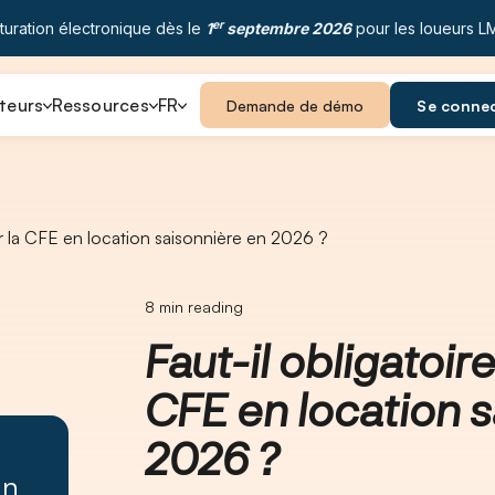
er
turation électronique dès le
1
septembre 2026
pour les loueurs L
teurs
Ressources
FR
Demande de démo
Se conne
er la CFE en location saisonnière en 2026 ?
8
min reading
Faut-il obligatoi
CFE en location 
2026 ?
un