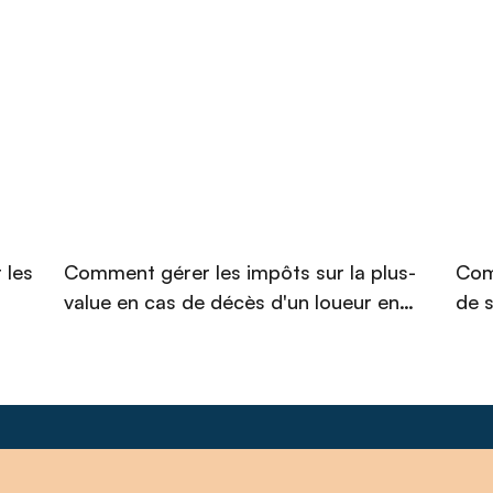
 les
Comment gérer les impôts sur la plus-
Com
value en cas de décès d'un loueur en
de s
meublé non professionnel (LMNP) en
emp
2026 ?