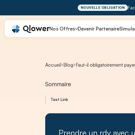
Fac
NOUVELLE OBLIGATION
Nos Offres
Devenir Partenaire
Simula
Accueil
Blog
Faut-il obligatoirement pay
Sommaire
Text Link
Prendre un rdv avec 