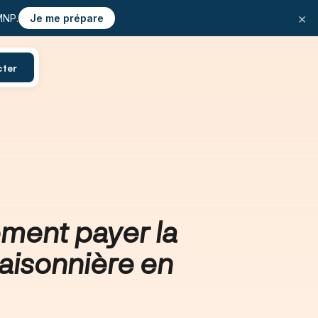
×
MNP.
Je me prépare
cter
rement payer la
saisonnière en