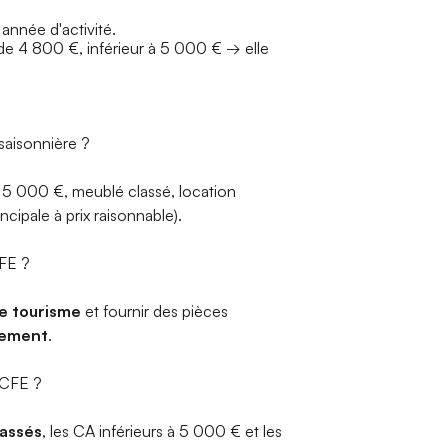
année d'activité.
 de 4 800 €, inférieur à 5 000 € → elle
 saisonnière ?
< 5 000 €, meublé classé, location
cipale à prix raisonnable).
CFE ?
e tourisme
et fournir des pièces
ssement
.
 CFE ?
lassés
, les CA inférieurs à 5 000 € et les