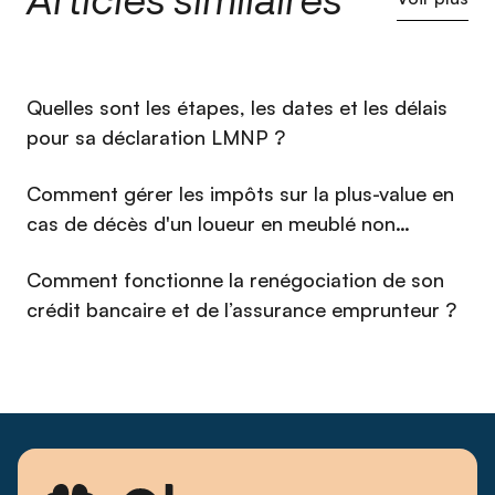
vente, process et cadences, mais aussi un réseau de
partenaires de référence — CGP, agences immobilières,
courtiers, conciergeries — qui ancrent Qlower comme un
acteur incontournable de la fiscalité immobilière. La data et
⁠Quelles sont les étapes, les dates et les délais
l'IA au cœur de sa méthode, il transforme chaque échange en
un parcours simple et fluide pour les propriétaires bailleurs.
pour sa déclaration LMNP ?
Passionné de photographie, fidèle à son premier métier, et
investisseur immobilier lui-même, Alexandre défend une
Comment gérer les impôts sur la plus-value en
conviction simple : bien vendre, c'est d'abord bien expliquer
cas de décès d'un loueur en meublé non
— transformer une fiscalité réputée complexe en décision
claire et en avantage concret pour l'investisseur.
professionnel (LMNP) en 2026 ?
Comment fonctionne la renégociation de son
crédit bancaire et de l’assurance emprunteur ?