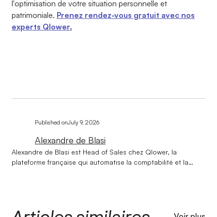
l'optimisation de votre situation personnelle et
patrimoniale.
Prenez rendez-vous gratuit avec nos
experts Qlower.
Published on
July 9, 2026
Alexandre de Blasi
Alexandre de Blasi est Head of Sales chez Qlower, la
plateforme française qui automatise la comptabilité et la
déclaration fiscale des revenus locatifs (LMNP, LMP, SCI,
location nue). Formé à la photographie, il a opéré il y a une
vingtaine d'années un virage vers l'immobilier, dont il a fait le
cœur de son métier. Présent depuis les débuts de Qlower, il y
Articles similaires
a structuré de zéro la machine commerciale : équipe de
Voir plus