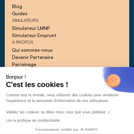
Blog
Guides
SIMULATEURS
Simulateur LMNP
Simulateur Emprunt
À PROPOS
Qui sommes-nous
Devenir Partenaire
Parrainage
Blog
Bonjour !
Guides
C'est les cookies !
Presse
Contact
Comme tout le monde, nous utilisons des cookies pour améliorer
l'expérience et la remontée d'information de nos utilisateurs.
Validez les cookies ou dites nous ceux que vous préférez :)
Lire la politique de confidentialité
CGU
CGV
Politique de confidentialité
© 2026 | Qlower
Consentements certifiés par