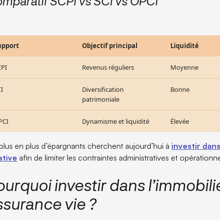
mparatif SCPI vs SCI vs OPCI
upport
Objectif principal
Liquidité
CPI
Revenus réguliers
Moyenne
I
Diversification
Bonne
patrimoniale
PCI
Dynamisme et liquidité
Élevée
plus en plus d’épargnants cherchent aujourd’hui à
investir dans
ative
afin de limiter les contraintes administratives et opérationne
ourquoi investir dans l’immobili
ssurance vie ?