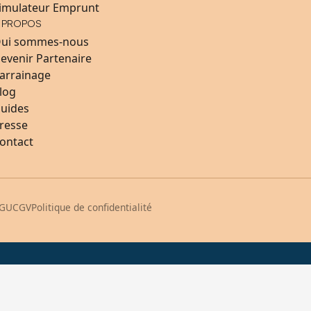
imulateur Emprunt
 PROPOS
ui sommes-nous
evenir Partenaire
arrainage
log
uides
resse
ontact
GU
CGV
Politique de confidentialité