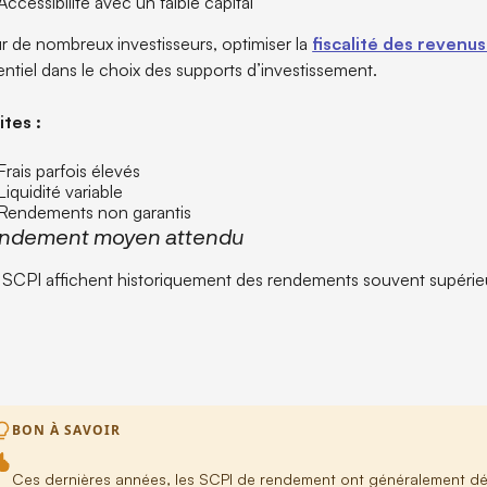
Accessibilité avec un faible capital
r de nombreux investisseurs, optimiser la
fiscalité des revenu
entiel dans le choix des supports d’investissement.
ites :
Frais parfois élevés
Liquidité variable
Rendements non garantis
ndement moyen attendu
 SCPI affichent historiquement des rendements souvent supérieu
BON À SAVOIR
Ces dernières années, les SCPI de rendement ont généralement dé