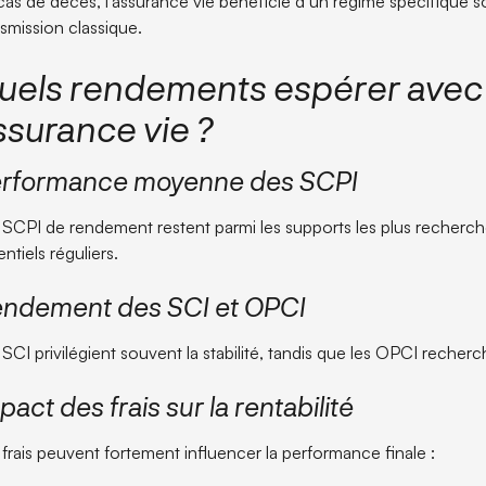
cas de décès, l’assurance vie bénéficie d’un régime spécifique 
nsmission classique.
uels rendements espérer avec 
ssurance vie ?
rformance moyenne des SCPI
 SCPI de rendement restent parmi les supports les plus recherc
ntiels réguliers.
ndement des SCI et OPCI
 SCI privilégient souvent la stabilité, tandis que les OPCI rech
pact des frais sur la rentabilité
 frais peuvent fortement influencer la performance finale :