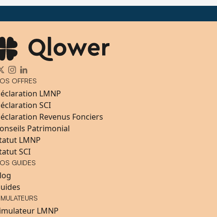
OS OFFRES
éclaration LMNP
éclaration SCI
éclaration Revenus Fonciers
onseils Patrimonial
tatut LMNP
tatut SCI
OS GUIDES
log
uides
IMULATEURS
imulateur LMNP