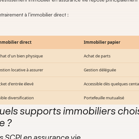
rairement à l’immobilier direct :
mmobilier direct
Immobilier papier
hat d'un bien physique
Achat de parts
stion locative à assurer
Gestion déléguée
cket d'entrée élevé
Accessible dès quelques centa
ible diversification
Portefeuille mutualisé
uels supports immobiliers choi
e ?
s SCPI en assurance vie