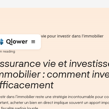
ueil
Blog
L'assurance-vie pour investir dans l'immobilier
n reading
ssurance vie et investi
mmobilier : comment inve
fficacement
estir dans l’immobilier reste une stratégie incontournable pour co
rtant, acheter un bien en direct implique souvent un apport im
fiscalité parfois lourde.