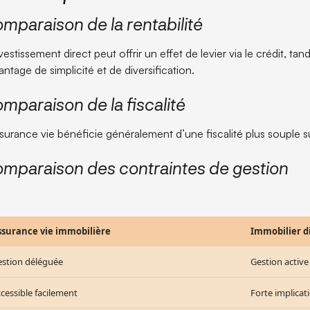
mparaison de la rentabilité
vestissement direct peut offrir un effet de levier via le crédit, ta
ntage de simplicité et de diversification.
mparaison de la fiscalité
ssurance vie bénéficie généralement d’une fiscalité plus souple su
mparaison des contraintes de gestion
ssurance vie immobilière
Immobilier d
estion déléguée
Gestion active
cessible facilement
Forte implicat