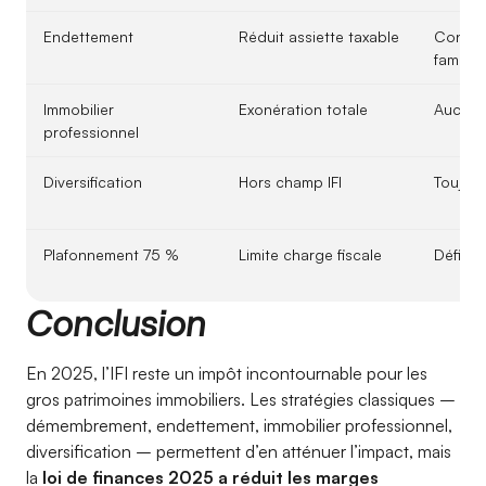
Endettement
Réduit assiette taxable
Contrô
familiau
Immobilier
Exonération totale
Aucun 
professionnel
Diversification
Hors champ IFI
Toujour
Plafonnement 75 %
Limite charge fiscale
Déficit
Conclusion
En 2025, l’IFI reste un impôt incontournable pour les
gros patrimoines immobiliers. Les stratégies classiques –
démembrement, endettement, immobilier professionnel,
diversification – permettent d’en atténuer l’impact, mais
la
loi de finances 2025 a réduit les marges