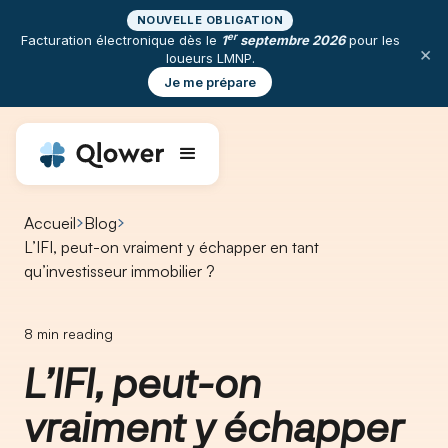
NOUVELLE OBLIGATION
er
Facturation électronique dès le
1
septembre 2026
pour les
×
loueurs LMNP.
Je me prépare
Accueil
Blog
L’IFI, peut-on vraiment y échapper en tant
qu’investisseur immobilier ?
8
min reading
L’IFI, peut-on
vraiment y échapper