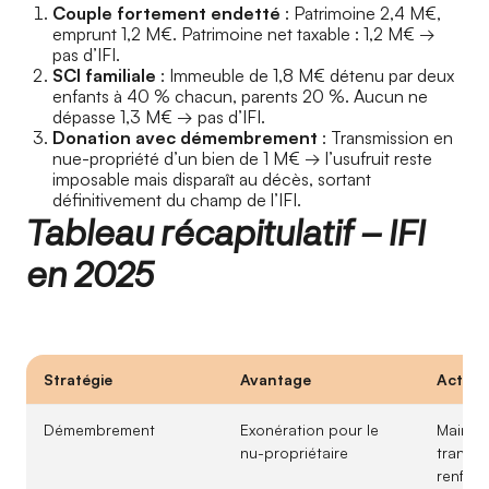
Couple fortement endetté
: Patrimoine 2,4 M€,
emprunt 1,2 M€. Patrimoine net taxable : 1,2 M€ →
pas d’IFI.
SCI familiale
: Immeuble de 1,8 M€ détenu par deux
enfants à 40 % chacun, parents 20 %. Aucun ne
dépasse 1,3 M€ → pas d’IFI.
Donation avec démembrement
: Transmission en
nue-propriété d’un bien de 1 M€ → l’usufruit reste
imposable mais disparaît au décès, sortant
définitivement du champ de l’IFI.
Tableau récapitulatif – IFI
en 2025
Stratégie
Avantage
Actual
Démembrement
Exonération pour le
Maintie
nu-propriétaire
transp
renfor