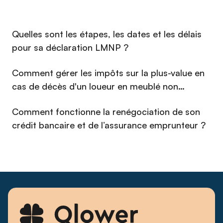
détention la plus adaptée à sa situation — entre société et
nom propre, entre optimisation fiscale et souplesse
patrimoniale. Avec une approche à la fois rigoureuse et
⁠Quelles sont les étapes, les dates et les délais
pédagogique, il transforme des questions réputées
complexes en décisions claires et éclairées. Depuis les
pour sa déclaration LMNP ?
débuts de Qlower, il s'est imposé comme un interlocuteur de
référence pour les propriétaires bailleurs qui cherchent à
Comment gérer les impôts sur la plus-value en
piloter leur immobilier avec la même exigence qu'un
cas de décès d'un loueur en meublé non
investisseur professionnel.
professionnel (LMNP) en 2026 ?
Comment fonctionne la renégociation de son
crédit bancaire et de l’assurance emprunteur ?