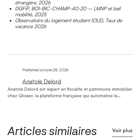
étrangère, 2026
DGFiP, BOI-BIC-CHAMP-40-20 – LMNP et bail
mobilité, 2025
Observatoire du logement étudiant (OLE), Taux de
vacance 2026
Published on
June 28, 2026
Anatole Delord
Anatole Delord est expert en fiscalité et patrimoine immobilier
chez Qlower, la plateforme française qui automatise la
comptabilité et la déclaration fiscale des revenus locatifs.
Titulaire d'une licence en droit et d'un master en gestion de
patrimoine, il accompagne les investisseurs immobiliers
depuis la création de Qlower sur l'ensemble de leurs
Articles similaires
problématiques fiscales et patrimoniales. Au cœur de son
Voir plus
expertise : aider chaque investisseur à choisir la structure de