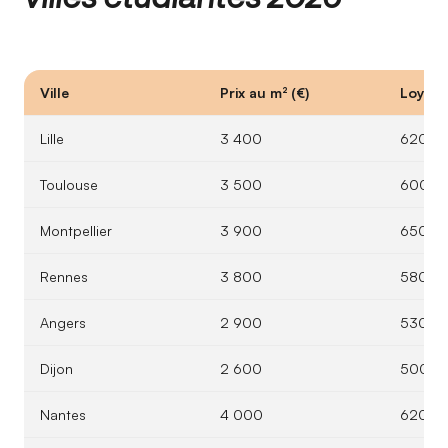
Ville
Prix au m² (€)
Loyer 
Lille
3 400
620
Toulouse
3 500
600
Montpellier
3 900
650
Rennes
3 800
580
Angers
2 900
530
Dijon
2 600
500
Nantes
4 000
620