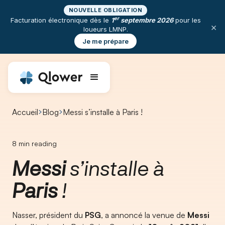
NOUVELLE OBLIGATION
er
Facturation électronique dès le
1
septembre 2026
pour les
×
loueurs LMNP.
Je me prépare
Accueil
Blog
Messi s’installe à Paris !
8
min reading
Messi
s’installe à
Paris
!
Nasser, président du
PSG
, a annoncé la venue de
Messi