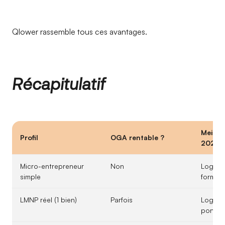
Qlower rassemble tous ces avantages.
Récapitulatif
Meille
Profil
OGA rentable ?
2026
Micro-entrepreneur
Non
Logicie
simple
format
LMNP réel (1 bien)
Parfois
Logicie
ponctu