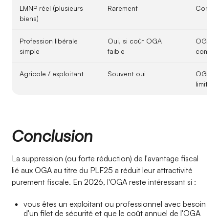
LMNP réel (plusieurs
Rarement
Compt
biens)
Profession libérale
Oui, si coût OGA
OGA ou
simple
faible
comple
Agricole / exploitant
Souvent oui
OGA ut
limité 
Conclusion
La suppression (ou forte réduction) de l'avantage fiscal
lié aux OGA au titre du PLF25 a réduit leur attractivité
purement fiscale. En 2026, l'OGA reste intéressant si :
vous êtes un exploitant ou professionnel avec besoin
d'un filet de sécurité et que le coût annuel de l'OGA