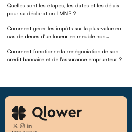
⁠Quelles sont les étapes, les dates et les délais
pédagogique, il transforme des questions réputées
complexes en décisions claires et éclairées. Depuis les
pour sa déclaration LMNP ?
débuts de Qlower, il s'est imposé comme un interlocuteur de
référence pour les propriétaires bailleurs qui cherchent à
Comment gérer les impôts sur la plus-value en
piloter leur immobilier avec la même exigence qu'un
cas de décès d'un loueur en meublé non
investisseur professionnel.
professionnel (LMNP) en 2026 ?
Comment fonctionne la renégociation de son
crédit bancaire et de l’assurance emprunteur ?