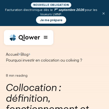
NOUVELLE OBLIGATION
er
Facturation électronique dès le
1
septembre 2026
pour les
×
loueurs LMNP.
Je me prépare
Accueil
Blog
Pourquoi investir en colocation ou coliving ?
8
min reading
Collocation :
définition,
fonctionnement et