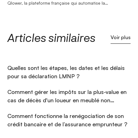
Qlower, la plateforme française qui automatise la
comptabilité et la déclaration fiscale des revenus locatifs.
Titulaire d'un double diplôme en management international,
elle a rapidement orienté son parcours vers le marketing
digital, convaincue que la data et la créativité sont les deux
Articles similaires
moteurs d'une croissance durable. Depuis son arrivée chez
Voir plus
Qlower, elle s'emploie à faire de la marque une référence
incontournable dans l'univers de la fiscalité immobilière — en
transformant des sujets complexes en contenus clairs,
engageants et accessibles. Jeune professionnelle ambitieuse
⁠Quelles sont les étapes, les dates et les délais
et curieuse, Imane a pour objectif de construire une
communauté de propriétaires bailleurs éclairés, en plaçant la
pour sa déclaration LMNP ?
compréhension de son audience au cœur de chaque action.
Comment gérer les impôts sur la plus-value en
cas de décès d'un loueur en meublé non
professionnel (LMNP) en 2026 ?
Comment fonctionne la renégociation de son
crédit bancaire et de l’assurance emprunteur ?