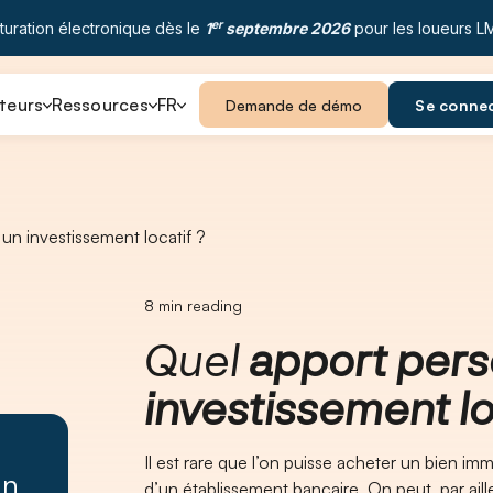
er
turation électronique dès le
1
septembre 2026
pour les loueurs L
teurs
Ressources
FR
Demande de démo
Se conne
un investissement locatif ?
8
min reading
Quel
apport pers
investissement lo
Il est rare que l’on puisse acheter un bien i
un
d’un établissement bancaire. On peut, par aill