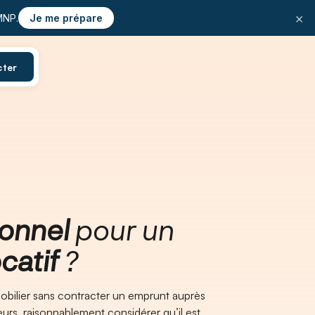
×
MNP.
Je me prépare
cter
onnel
pour un
catif
?
mmobilier sans contracter un emprunt auprès
eurs, raisonnablement considérer qu’il est