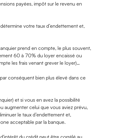
ensions payées, impôt sur le revenu en
 détermine votre taux d’endettement et,
 banquier prend en compte, le plus souvent,
eulement 60 à 70% du loyer encaissé ou
te les frais venant grever le loyer)…
 par conséquent bien plus élevé dans ce
uier) et si vous en avez la possibilité
ou augmenter celui que vous aviez prévu,
diminuer le taux d’endettement et,
 zone acceptable par la banque.
 d'intérêt du crédit peut être corrélé au