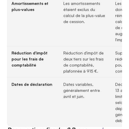
Amortissements et
Les amortissements
Les am
plus-values
étaient exclus du
doivent
calcul de la plus-value
réintég
de cession.
calcul 
de cess
augmen
l'impôt.
Réduction d'impôt
Réduction d'impôt de
Suppre
pour les frais de
deux tiers sur les frais
réducti
comptabilité
de comptabilité,
pour le
plafonnée à 915 €.
comptab
Dates de déclaration
Dates variables,
Déclara
généralement entre
13 avri
avril et juin.
limites
selon v
départ
général
début j