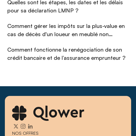
⁠Quelles sont les étapes, les dates et les délais
et curieuse, Imane a pour objectif de construire une
communauté de propriétaires bailleurs éclairés, en plaçant la
pour sa déclaration LMNP ?
compréhension de son audience au cœur de chaque action.
Comment gérer les impôts sur la plus-value en
cas de décès d'un loueur en meublé non
professionnel (LMNP) en 2026 ?
Comment fonctionne la renégociation de son
crédit bancaire et de l’assurance emprunteur ?
NOS OFFRES