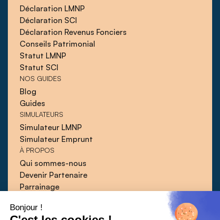
Déclaration LMNP
Déclaration SCI
Déclaration Revenus Fonciers
Conseils Patrimonial
Statut LMNP
Statut SCI
NOS GUIDES
Blog
Guides
SIMULATEURS
Simulateur LMNP
Simulateur Emprunt
À PROPOS
Qui sommes-nous
Devenir Partenaire
Parrainage
Blog
Bonjour !
Guides
C'est les cookies !