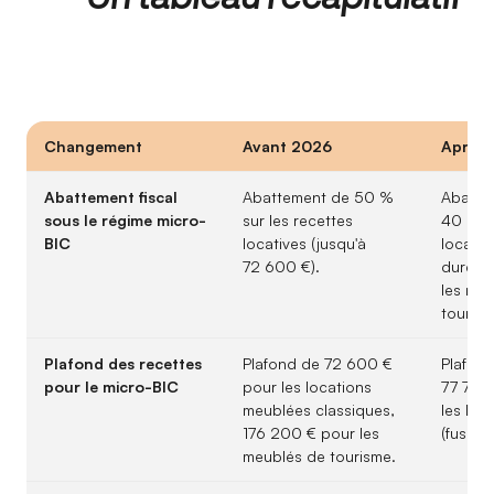
Changement
Avant 2026
Après
Abattement fiscal
Abattement de 50 %
Abattem
sous le régime micro-
sur les recettes
40 % p
BIC
locatives (jusqu'à
locatio
72 600 €).
durées
les me
tourist
Plafond des recettes
Plafond de 72 600 €
Plafond
pour le micro-BIC
pour les locations
77 700
meublées classiques,
les loc
176 200 € pour les
(fusion
meublés de tourisme.