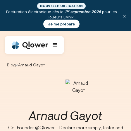
NOUVELLE OBLIGATION
er
Facturation électronique dès le
1
septembre 2026
pour les
×
loueurs LMNP.
Je me prépare
Blog
Arnaud Gayot
Arnaud Gayot
Co-Founder @Qlower - Declare more simply, faster and