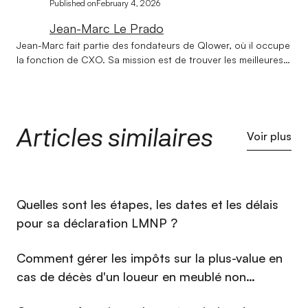
Published on
February 4, 2026
Jean-Marc Le Prado
Jean-Marc fait partie des fondateurs de Qlower, où il occupe
la fonction de CXO. Sa mission est de trouver les meilleures
formules pour rendre l’expérience des clients de Qlower la
plus pertinente, fluide et intelligente possible. Diplômé de
l’Institut Technique de Banque et du Centre d’Etudes
Supérieures de Banque, il a travaillé une quinzaine d’années
Articles similaires
au Crédit Lyonnais puis au CCF (devenu HSBC) où Il a
Voir plus
occupé des fonctions variées : Gestionnaire de Patrimoine,
Chef de projet Marketing, Directions d’agences et de
groupes d’agences. En 2000, il fonde Enola, cabinet de
conseils en investissements immobiliers. Il a ainsi
⁠Quelles sont les étapes, les dates et les délais
accompagné un millier d’investissements au cours de ces 20
dernières années.
pour sa déclaration LMNP ?
Comment gérer les impôts sur la plus-value en
cas de décès d'un loueur en meublé non
professionnel (LMNP) en 2026 ?