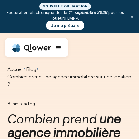
NOUVELLE OBLIGATION
er
Facturation électronique dès le
1
septembre 2026
pour les
×
loueurs LMNP.
Je me prépare
Accueil
Blog
Combien prend une agence immobilière sur une location
?​
8
min reading
Combien prend
une
agence immobilière