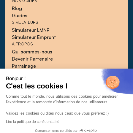
NOS GUIDES
Blog
Guides
SIMULATEURS
Simulateur LMNP
Simulateur Emprunt
À PROPOS
Qui sommes-nous
Devenir Partenaire
Parrainage
Blog
Bonjour !
Guides
C'est les cookies !
Presse
Contact
Comme tout le monde, nous utilisons des cookies pour améliorer
l'expérience et la remontée d'information de nos utilisateurs.
Validez les cookies ou dites nous ceux que vous préférez :)
Lire la politique de confidentialité
CGU
CGV
Politique de confidentialité
© 2026 | Qlower
Consentements certifiés par