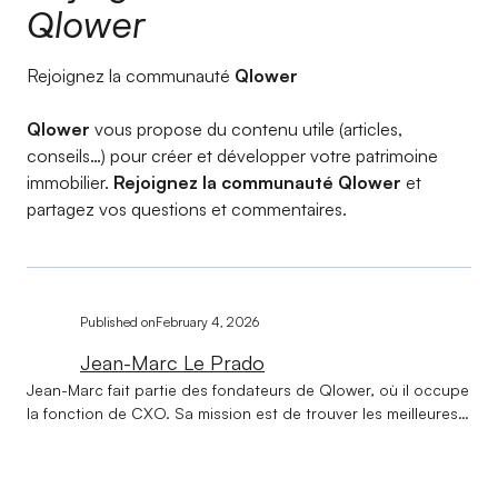
Qlower
Rejoignez la communauté
Qlower
Qlower
vous propose du contenu utile (articles,
conseils…) pour créer et développer votre patrimoine
immobilier.
Rejoignez la communauté Qlower
et
partagez vos questions et commentaires.
Published on
February 4, 2026
Jean-Marc Le Prado
Jean-Marc fait partie des fondateurs de Qlower, où il occupe
la fonction de CXO. Sa mission est de trouver les meilleures
formules pour rendre l’expérience des clients de Qlower la
plus pertinente, fluide et intelligente possible. Diplômé de
l’Institut Technique de Banque et du Centre d’Etudes