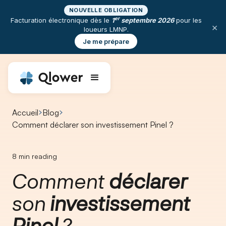
NOUVELLE OBLIGATION
er
Facturation électronique dès le
1
septembre 2026
pour les
×
loueurs LMNP.
Je me prépare
Accueil
Blog
Comment déclarer son investissement Pinel ?​
8
min reading
Comment
déclarer
son
investissement
Pinel
?