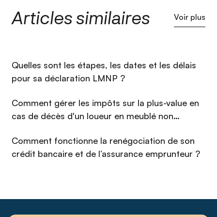
Supérieures de Banque, il a travaillé une quinzaine d’années
Articles similaires
au Crédit Lyonnais puis au CCF (devenu HSBC) où Il a
Voir plus
occupé des fonctions variées : Gestionnaire de Patrimoine,
Chef de projet Marketing, Directions d’agences et de
groupes d’agences. En 2000, il fonde Enola, cabinet de
conseils en investissements immobiliers. Il a ainsi
⁠Quelles sont les étapes, les dates et les délais
accompagné un millier d’investissements au cours de ces 20
dernières années.
pour sa déclaration LMNP ?
Comment gérer les impôts sur la plus-value en
cas de décès d'un loueur en meublé non
professionnel (LMNP) en 2026 ?
Comment fonctionne la renégociation de son
crédit bancaire et de l’assurance emprunteur ?