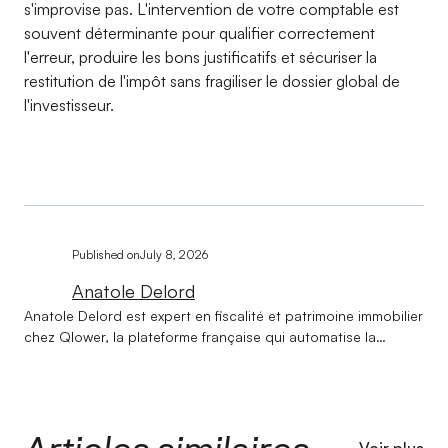
s'improvise pas. L'intervention de votre comptable est
souvent déterminante pour qualifier correctement
l'erreur, produire les bons justificatifs et sécuriser la
restitution de l'impôt sans fragiliser le dossier global de
l'investisseur.
Published on
July 8, 2026
Anatole Delord
Anatole Delord est expert en fiscalité et patrimoine immobilier
chez Qlower, la plateforme française qui automatise la
comptabilité et la déclaration fiscale des revenus locatifs.
Titulaire d'une licence en droit et d'un master en gestion de
patrimoine, il accompagne les investisseurs immobiliers
depuis la création de Qlower sur l'ensemble de leurs
problématiques fiscales et patrimoniales. Au cœur de son