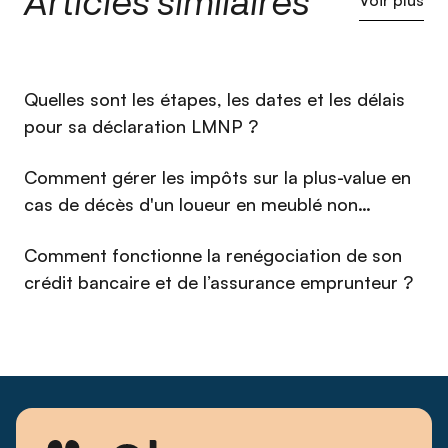
Articles similaires
Voir plus
expertise : aider chaque investisseur à choisir la structure de
détention la plus adaptée à sa situation — entre société et
nom propre, entre optimisation fiscale et souplesse
patrimoniale. Avec une approche à la fois rigoureuse et
⁠Quelles sont les étapes, les dates et les délais
pédagogique, il transforme des questions réputées
complexes en décisions claires et éclairées. Depuis les
pour sa déclaration LMNP ?
débuts de Qlower, il s'est imposé comme un interlocuteur de
référence pour les propriétaires bailleurs qui cherchent à
Comment gérer les impôts sur la plus-value en
piloter leur immobilier avec la même exigence qu'un
cas de décès d'un loueur en meublé non
investisseur professionnel.
professionnel (LMNP) en 2026 ?
Comment fonctionne la renégociation de son
crédit bancaire et de l’assurance emprunteur ?