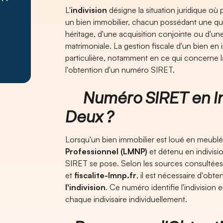
​L'
indivision
désigne la situation juridique o
un bien immobilier, chacun possédant une quot
héritage, d'une acquisition conjointe ou d'u
matrimoniale. La gestion fiscale d'un bien en 
particulière, notamment en ce qui concerne la
l'obtention d'un numéro SIRET.
Numéro SIRET en Ind
Deux ?
Lorsqu'un bien immobilier est loué en meublé
Professionnel (LMNP)
et détenu en indivis
SIRET se pose. Selon les sources consulté
et
fiscalite-lmnp.fr
, il est nécessaire d'obte
l'indivision
. Ce numéro identifie l'indivision e
chaque indivisaire individuellement.