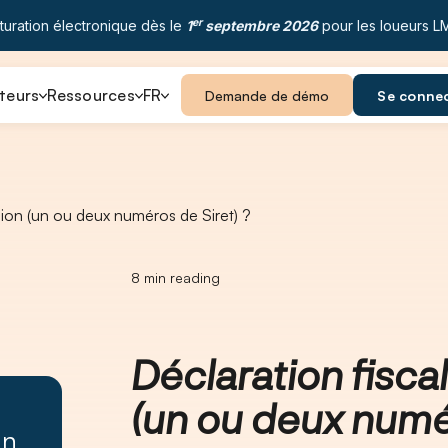
er
turation électronique dès le
1
septembre 2026
pour les loueurs L
teurs
Ressources
FR
Demande de démo
Se conne
ision (un ou deux numéros de Siret) ?
8
min reading
Déclaration fiscal
(un ou deux numér
un