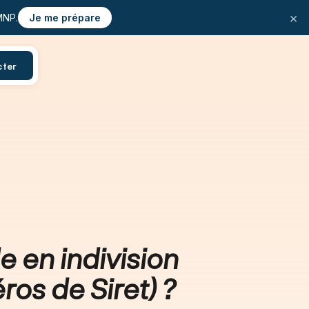
×
MNP.
Je me prépare
cter
e en indivision
os de Siret) ?