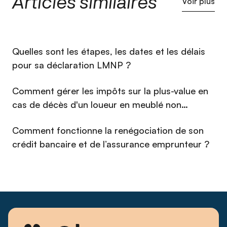
Articles similaires
Voir plus
vente, process et cadences, mais aussi un réseau de
partenaires de référence — CGP, agences immobilières,
courtiers, conciergeries — qui ancrent Qlower comme un
acteur incontournable de la fiscalité immobilière. La data et
⁠Quelles sont les étapes, les dates et les délais
l'IA au cœur de sa méthode, il transforme chaque échange en
un parcours simple et fluide pour les propriétaires bailleurs.
pour sa déclaration LMNP ?
Passionné de photographie, fidèle à son premier métier, et
investisseur immobilier lui-même, Alexandre défend une
Comment gérer les impôts sur la plus-value en
conviction simple : bien vendre, c'est d'abord bien expliquer
cas de décès d'un loueur en meublé non
— transformer une fiscalité réputée complexe en décision
claire et en avantage concret pour l'investisseur.
professionnel (LMNP) en 2026 ?
Comment fonctionne la renégociation de son
crédit bancaire et de l’assurance emprunteur ?