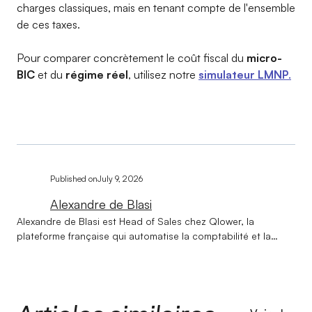
charges classiques, mais en tenant compte de l'ensemble
de ces taxes.
Pour comparer concrètement le coût fiscal du
micro-
BIC
et du
régime réel
, utilisez notre
simulateur LMNP
.
Published on
July 9, 2026
Alexandre de Blasi
Alexandre de Blasi est Head of Sales chez Qlower, la
plateforme française qui automatise la comptabilité et la
déclaration fiscale des revenus locatifs (LMNP, LMP, SCI,
location nue). Formé à la photographie, il a opéré il y a une
vingtaine d'années un virage vers l'immobilier, dont il a fait le
cœur de son métier. Présent depuis les débuts de Qlower, il y
a structuré de zéro la machine commerciale : équipe de